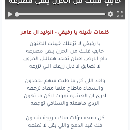
خايفٍ
قلبك
من
الحزن
يلقى
مصرعه
دام
الارض
احيان
تجحد
هماليل
المزون
لا تضايق
لا
ذبل
زرعك
اللي
تزرعه
كلمات شيلة يا رفيقي - الوليد ال عامر
واجد
اللي
كل
ما
طبت
فيهم
يجحدون
يا رفيقي لا تزعلك خيبات الظنون
والسماء
ماطاح
منها
معاد
ترجعه
خايفٍ قلبك من الحزن يلقى مصرعه
دام الارض احيان تجحد هماليل المزون
ادري
ان
العشره
تموت
لاكن
ما
تهون
لا تضايق لا ذبل زرعك اللي تزرعه
الردي
ماهمته
والسنافي
توجعه
واجد اللي كل ما طبت فيهم يجحدون
والسماء ماطاح منها معاد ترجعه
كل
دمعه
حوّلت
منك
خريجة
شجون
ادري ان العشره تموت لاكن ما تهون
فك
قيد
الدمع
واللي
بقى
لا تمنعه
الردي ماهمته والسنافي توجعه
لو
صحيح
الناس
عادي
يروحون
ويجون
كل دمعه حوّلت منك خريجة شجون
فك قيد الدمع واللي بقى لا تمنعه
مالقيت
أحدٍ
مقفي
والاخر
يتبعه