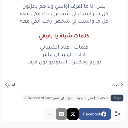
بس انا ما اعرف اواسي ولا هم يحزنون
بس
انا
ما اعرف
اواسي
ولا
هم
يحزنون
كل ما واسيت لي شخص رحت ابكي معه
كل
ما
واسيت
لي
شخص
رحت
ابكي
معه
كل ما واسيت لي شخص رحت ابكي معه
بس
انا
ما اعرف
اواسي
ولا
هم
يحزنون
كلمات شيلة يا رفيقي
كل
ما
واسيت
لي
شخص
رحت
ابكي
معه
كلمات : عناد الشيباني
اداء : الوليد ال عامر
كل
ما
واسيت
لي
شخص
رحت
ابكي
معه
توزيع ومكس : استوديو تون لايف
www.lyrics-arabic.com
أحدث
أقدم
Tags:
♫ كلمات أغاني خليجية
الوليد ال عامر Al Waleed Al Amer
Facebook