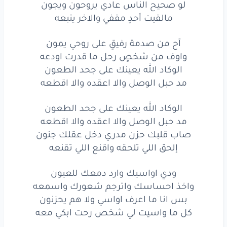
لو صحيح الناس عادي يروحون ويجون
آح
من
صدمة
رفيقٍ
على
روحي
يمون
مالقيت أحدٍ مقفي والاخر يتبعه
واوف
من
شخصٍ
رحل
ما
قدرت
اودعه
آح من صدمة رفيقٍ على روحي يمون
واوف من شخصٍ رحل ما قدرت اودعه
الوكاد
الله
يعينك
على
جحد
الطعون
الوكاد الله يعينك على جحد الطعون
مد حبل الوصل والا اعقده والا اقطعه
مد
حبل
الوصل
والا
اعقده
والا
اقطعه
الوكاد
الله
يعينك
على
جحد
الطعون
الوكاد الله يعينك على جحد الطعون
مد حبل الوصل والا اعقده والا اقطعه
مد
حبل
الوصل
والا
اعقده
والا
اقطعه
صاب قلبك حزن مدري دخل عقلك جنون
إلحق اللي تلحقه واقنع اللي تقنعه
صاب
قلبك
حزن
مدري
دخل
عقلك
جنون
إلحق
اللي
تلحقه
واقنع
اللي
ودي اواسيك وارد دمعك للعيون
تقنعه
واخذ احساسك واترجم شعورك واسمعه
ودي
اواسيك
وارد
دمعك
للعيون
بس انا ما اعرف اواسي ولا هم يحزنون
كل ما واسيت لي شخص رحت ابكي معه
واخذ
احساسك
واترجم
شعورك
واسمعه