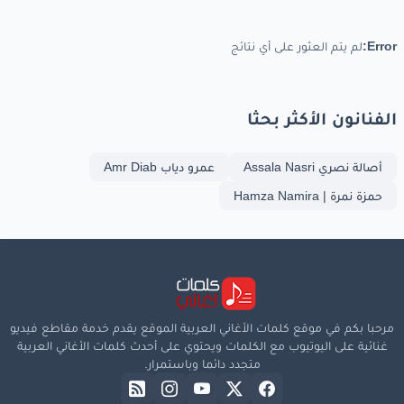
Error:
لم يتم العثور على أي نتائج
الفنانون الأكثر بحثا
أصالة نصري Assala Nasri
عمرو دياب Amr Diab
حمزة نمرة | Hamza Namira
مرحبا بكم في موقع كلمات الأغاني العربية الموقع يقدم خدمة مقاطع فيديو
غنائية على اليوتيوب مع الكلمات ويحتوي على أحدث كلمات الأغاني العربية
متجدد دائما وباستمرار.