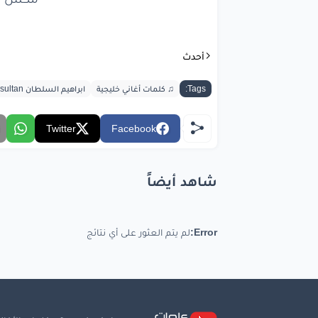
صارت
س
خيره
أحدث
وابلي
Tags:
♫ كلمات أغاني خليجية
ابراهيم السلطان Ibraheem Alsultan
يا
جر
Twitter
Facebook
صارت
س
خيره
شاهد أيضاً
وابلي
لا
حو
Error:
لم يتم العثور على أي نتائج
النفس
تنشدنا