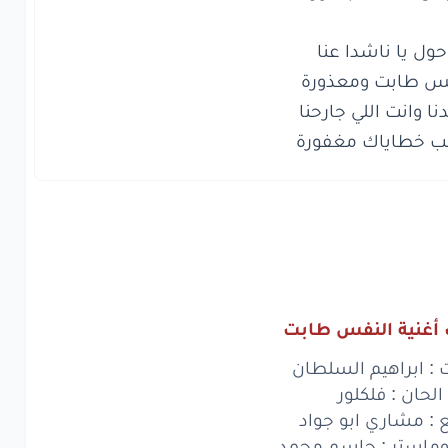
ن
الحب
وبطّلنا
الصوت
والصورة
رجهنينا
وارتحنا
ب خطاياك مغفورة
ر
انجبرت
كسوره
ل
يا
ناشدا
عنا
طابت
ومعذورة
وانت
اللي
جارحنا
خطاياك
مغفورة
أغنية النفس طابت
 : ابراهيم السلطان
طابت
ومعذورة
الحان : فلكلور
وحك
اللي
تألمنا
ع : مشاري ابو جواد
استر : جاسم محمد