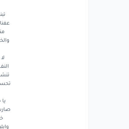
تنشدنا
تحسب
يا
حو
وال

النفس
تنشدنا
تحسب
تبنا
م
عفناه
ب
منه
ا
والخاط