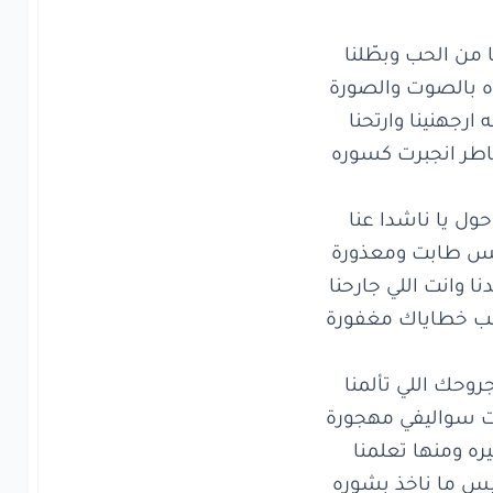
وانت
اللي
جارحنا
خطاياك
مغفورة
ل
يا
ناشدا
عنا
خاطر انجبرت كسوره
طابت
ومعذورة
وانت
اللي
جارحنا
خطاياك
مغفورة
ن
الحب
وبطّلنا
الصوت
والصورة
رجهنينا
وارتحنا
ر
انجبرت
كسوره