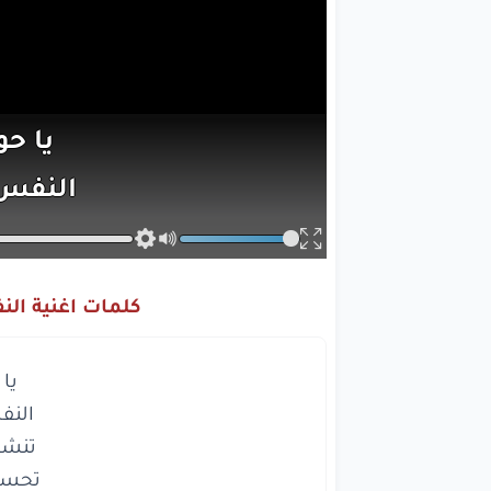
يا
حو
النفس
تنشدنا
تحسب
كلمات اغنية ال
النفس
النفس
يا
حو
النفس