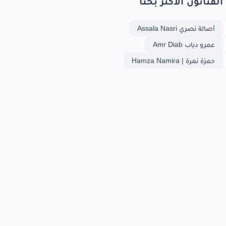
الفنانون الأكثر بحثا
أصالة نصري Assala Nasri
عمرو دياب Amr Diab
حمزة نمرة | Hamza Namira