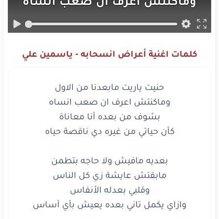
وماكنتش
اعرف
ان
صعب
انساه
بشوف
من
بعده
أنا
معاناة
كأن
حياتي
من
غيره
دي
ناقصة
حياه
كلمات اغنية أعراض انسحابه - ياسمين علي
بعديه
مافيش
ولا
حاجه
بتطمن
مابقتش
عايشة
زي
كل
الناس
وقلبي
بعدله
الأنفاس
وازاي
يكمل
تاني
بعده
يعيش
بأي
أساس
بتنام
عينيا
معيطة
كل
الحياة
متلخبطة
وازاي يكمل تاني بعده يعيش بأي أساس

ايام
ماشوفتش
أنا
في حياتي
زيها