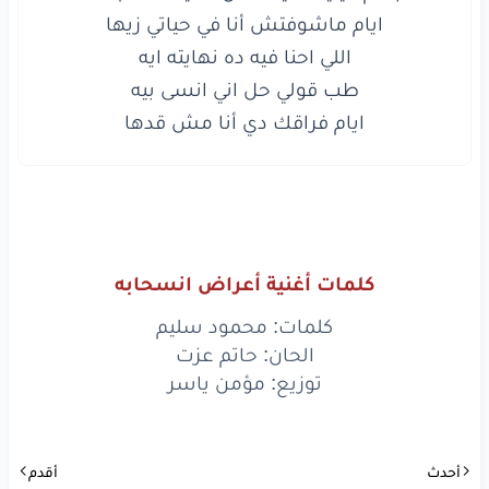
اللي
احنا
فيه
ده
نهايته
ايه
طب
قولي
حل
اني
انسى
بيه
ايام فراقك دي أنا مش قدها

ايام
فراقك
دي
أنا
مش
قدها
www.lyrics-arabic.com
كلمات أغنية أعراض انسحابه
كلمات: محمود سليم
الحان: حاتم عزت
توزيع: مؤمن ياسر
أحدث
أقدم