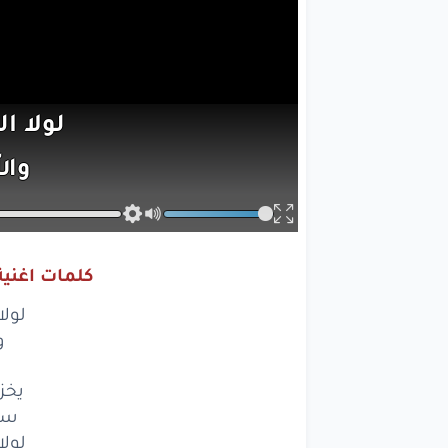
لولا
ال
وال
يخزي
سبح
كلمات اغنية
لولا
ال
لول
وال
و
يخزي
يخز
سب
سبح
لول