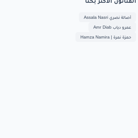
الفنانون الأكثر بحثا
أصالة نصري Assala Nasri
عمرو دياب Amr Diab
حمزة نمرة | Hamza Namira