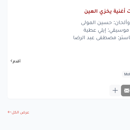
ان
الذي
سواك
 أغنية يخزي العين
مستحى
والعيب
وألحان: حسين المولى
له
باكلك
كلك
 موسيقي: إيلي عطية
تر: مصطفى عبد الرضا
تشبه
الغزلان
هزت
بخصرا
أقدم
ت
بالبلد
زلزال
www.lyrics-ara
عرض الكل