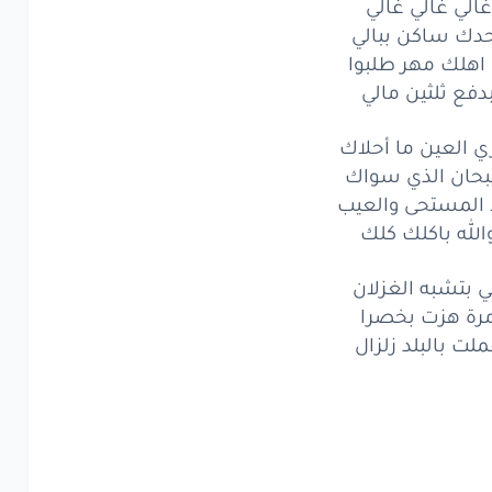
غالي غالي غالي
ت
بالبلد
زلزال
دك ساكن ببالي
تشبه
 اهلك مهر طلبوا
الغزلان
دفع ثلثين مالي
صاً
بهالفستان
ي العين ما أحلاك
ما
حلو
وجذاب
حان الذي سواك
ا المستحى والعيب
داخلي
الشيطان
الله باكلك كلك
لي
غالي
غالي
 بتشبه الغزلان
ك
ساكن
ببالي
رة هزت بخصرا
لت بالبلد زلزال
لك
مهر
طلبوا
فع
ثلثين
مالي
العين
ما
أحلاك