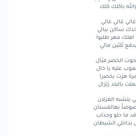
الله باكلك كلك
مستحى
والعيب
له
باكلك
كلك
غالي غالي غالي
دك ساكن ببالي
لي
غالي
غالي
 اهلك مهر طلبوا
دفع ثلثين مالي
ك
ساكن
ببالي
لك
مهر
حوت الخصر ميّال
طلبوا
عوب عليه يا خال
فع
ثلثين
مالي
رة هزت بخصرا
لت بالبلد زلزال
فع
ثلثين
مالي
 بتشبه الغزلان
وت
الخصر
ميّال
وصاً بهالفستان
وب
عليه
يا
خال
قد ما حلو وجذاب
 بداخلي الشيطان
هزت
بخصرا