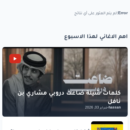
لو
انت
عني
بعيد
في حضنك
حاسه
اني
Error:
لم يتم العثور على أي نتائج
بعيش
فعمر
جديد
اهم الاغاني لهذا الاسبوع
يا راحة
البال
يا مالك
كل
احساسي
ده
حبك
خير
جميل
أنا
شيلته
فوق
راسي
بحس
أنا
بيك
حبيبي
لو
انت
عني
بعيد
hassan
-
فبراير 03, 2026
في حضنك
حاسه
اني
بعيش
فعمر
جديد