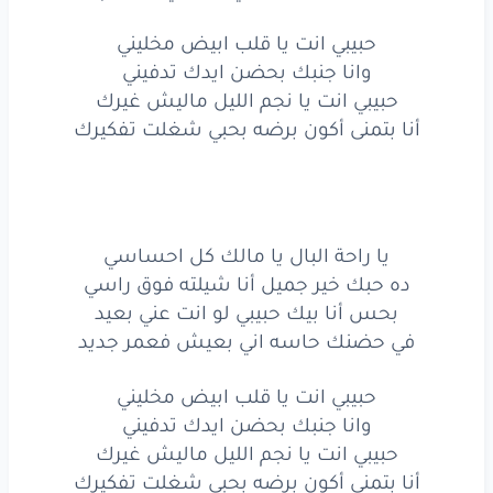
حتى
في
الاحلام
حبيبي انت يا قلب ابيض مخليني
وانا جنبك بحضن ايدك تدفيني
ماليش
غيرك
حبيبي انت يا نجم الليل ماليش غيرك
بيملى
عليا
أيامي
أنا بتمنى أكون برضه بحبي شغلت تفكيرك
مفيش
غيرك
تملي
صورته
قدامي
يا راحة البال يا مالك كل احساسي
يا روح
قلبي
ده حبك خير جميل أنا شيلته فوق راسي
بحس أنا بيك حبيبي لو انت عني بعيد
يا ضحكة
يا فرحة
الايام
في حضنك حاسه اني بعيش فعمر جديد
مابتسيبنيش
حبيبي
حبيبي انت يا قلب ابيض مخليني
حتى
في
الاحلام
وانا جنبك بحضن ايدك تدفيني
حبيبي انت يا نجم الليل ماليش غيرك
حبيبي
انت
أنا بتمنى أكون برضه بحبي شغلت تفكيرك