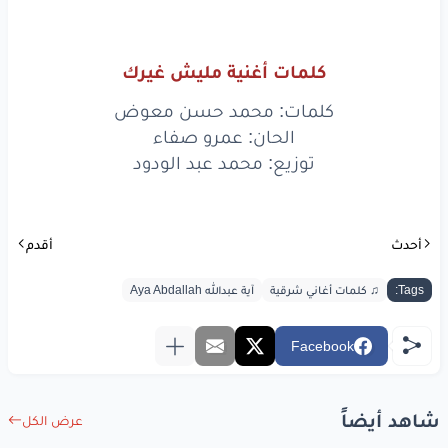
بحضن
ايدك
تدفيني
حبيبي
انت
كلمات أغنية مليش غيرك
يا نجم
الليل
ماليش
غيرك
كلمات: محمد حسن معوض
الحان: عمرو صفاء
أنا
بتمنى
أكون
برضه
توزيع: محمد عبد الودود
بحبي
شغلت
تفكيرك
يا راحة
البال
أحدث
أقدم
يا مالك
كل
احساسي
Tags:
♫ كلمات أغاني شرقية
آية عبدالله Aya Abdallah
ده
حبك
خير
Facebook
جميل
أنا
شيلته
فوق
راسي
بحس
أنا
بيك
حبيبي
شاهد أيضاً
عرض الكل