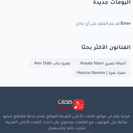
البومات جديدة
وانا
جنبك
بحضن
ايدك
تدفيني
Error:
لم يتم العثور على أي نتائج
حبيبي
انت
الفنانون الأكثر بحثا
يا نجم
الليل
ماليش
غيرك
أنا
بتمنى
أكون
برضه
أصالة نصري Assala Nasri
عمرو دياب Amr Diab
حمزة نمرة | Hamza Namira
بحبي
شغلت
تفكيرك
www.lyrics-arabic.com
مرحبا بكم في موقع كلمات الأغاني العربية الموقع يقدم خدمة مقاطع فيديو
غنائية على اليوتيوب مع الكلمات ويحتوي على أحدث كلمات الأغاني العربية
متجدد دائما وباستمرار.