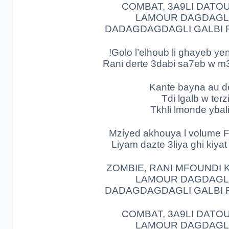
ني
TOMBER
COMBAT, 3A9LI DATO
LAMOUR DAGDAGLI
خويا
ال volume
DADAGDAGDAGLI GALBI 
فال BM
Golo l’elhoub li ghayeb yen
Rani derte 3dabi sa7eb w m
زت
عليا
غير
كيات
Kante bayna au d
خويا
ال volume
Tdi lgalb w terz
Tkhli lmonde ybali
B
داير
100
Mziyed akhouya l volume F
زت
عليا
غير
كيات
Liyam dazte 3liya ghi kiya
راني
مغيّر
ZOMBIE, RANI MFOUNDI K
ZOMBIE
LAMOUR DAGDAGLI
DADAGDAGDAGLI GALBI 
دي
كي
شي
ZOMBIE
COMBAT, 3A9LI DATO
LA
دڭدڭلي
قلبي
LAMOUR DAGDAGLI