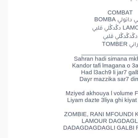
راني
مغيّر
COMBAT
ZOMBIE
داتولي BOMBA
ڭدڭلي قلبي
دي
كي
شي
ZOMBIE
دڭدڭدڭلي قلبي
LA
دڭدڭلي
قلبي
اني TOMBER
________________
دڭدڭلي
قلبي
Sahran hadi simana mkh
Kandor tafi lmagana o 3
ني
TOMBER
Had l3ach9 li jar7 galbi
Dayr mazzika sar7 dima 
COMBAT
Mziyed akhouya l volume F
داتولي
BOMBA
Liyam dazte 3liya ghi kiya
LA
دڭدڭلي
قلبي
ZOMBIE, RANI MFOUNDI K
LAMOUR DAGDAGLI
دڭدڭلي
قلبي
DADAGDAGDAGLI GALBI 