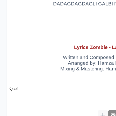
DADAGDAGDAGLI GALBI 
دڭدڭلي
قلبي
ني
TOMBER
COMBAT
داتولي
BOMBA
Lyrics Zombie - L
LA
دڭدڭلي
قلبي
Written and Composed 
Arranged by: Hamza 
دڭدڭلي
قلبي
Mixing & Mastering: Ham
ني
TOMBER
أقدم
www.lyrics-ara