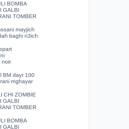
را
ULI BOMBA
 GALBI
مزيد
أ
RANI TOMBER
ssani mayjich!
3ah baghi n3ich
ليام
دا
epart
مزيد
أ
ini
 noir
فال M
l BM dayr 100
ليام
دا
t rani mghayar
I CHI ZOMBIE
 GALBI
RANI TOMBER
راني
مفون
ULI BOMBA
MOUR
 GALBI