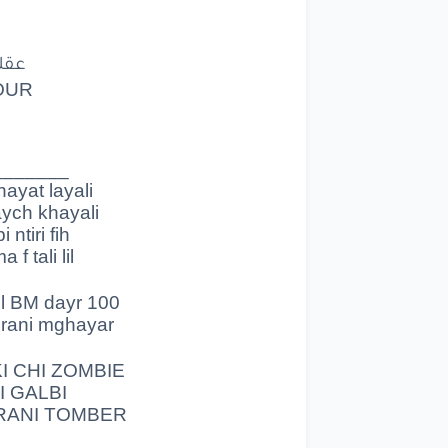
عقلي 
LAMOUR د
راني
مفون
MOUR
ر
_______
دڭ
ayat layali
aych khayali
را
 ntiri fih
f tali lil
l BM dayr 100
عقلي
t rani mghayar
MOUR
I CHI ZOMBIE
 GALBI
دڭ
RANI TOMBER