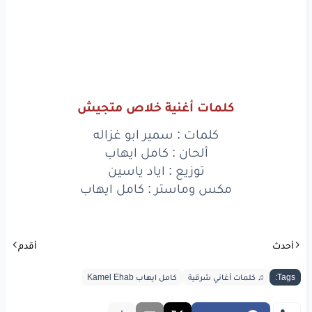
كلمات أغنية خلاص متجيش
كلمات : سمير ابو غزاله
ألحان : كامل ايهاب
توزيع : اياد ياسين
مكس وماستر : كامل ايهاب
أحدث
أقدم
Tags:
♫ كلمات أغاني شرقية
كامل ايهاب Kamel Ehab