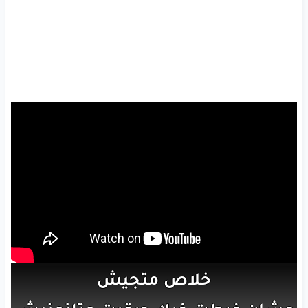
خلاص
متجيش