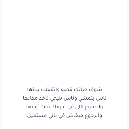
شوفت
كدبك
عامل
ايه
وفين
رَماك
جايلي
تندم
ألف
حاجه
مموتاك
قيمتي
بانت
لما
غِبت
ومش
معاك
كان
وجودك
جمبي
شر
وهَد
حيل
في
غيبتي
وحيد
عايش
حُزنك
وأفراحك
في
سكه
بعيد
تايه
بتحن
لأيام
حُبي
بالتحديد
بتتحسّر
عشان
بتشوفني
عادي
سعيد
ملكش
حبيب
مفيش
اعذار
هتشفعلك
رجعت
غريب