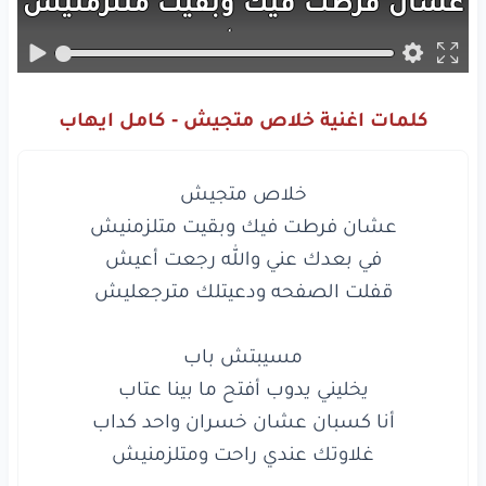
عشان
فرطت
فيك
وبقيت
متلزمنيش
في بعدك
عني
والله
رجعت
أعيش
قفلت
الصفحه
ودعيتلك
مترجعليش
كلمات اغنية خلاص متجيش - كامل ايهاب
مسيبتش
باب
يخليني
يدوب
أفتح
ما بينا
عتاب
أنا
كسبان
عشان
خسران
واحد
كداب
غلاوتك
عندي
راحت
ومتلزمنيش
شوف
حياتك
قصه
واتقفلت
ببانها
ناس
بتمشي
وناس
بتيجي
تاخد
مكانها
والدموع
اللي
في عيونك
فات
أوانها
غلاوتك عندي راحت ومتلزمنيش

والرجوع
مبقاش
في
بالي
مستحيل