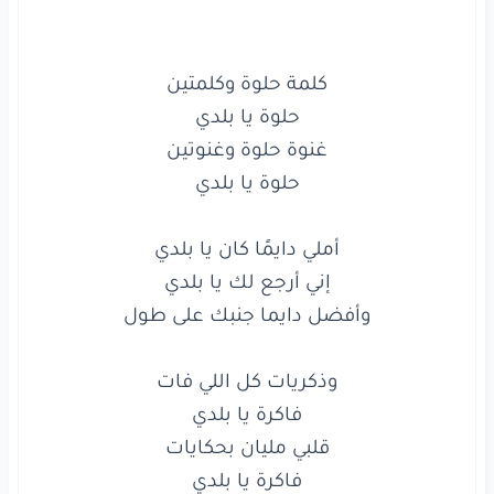
كلمة
حلوة
وكلمتين
حلوة
يا بلدي
غنوة
حلوة
وغنوتين
قمر
يا بلدي
فين
حبيب
القلب
يا بلدي
كان
بعيد
عني
يا بلدي
وكل
ما
بغني
بفكر
فيه
قول
يا
حبيبي
إنت
سايبني
ورايح
فين
أجمل
لحن
ده
هنغنيه