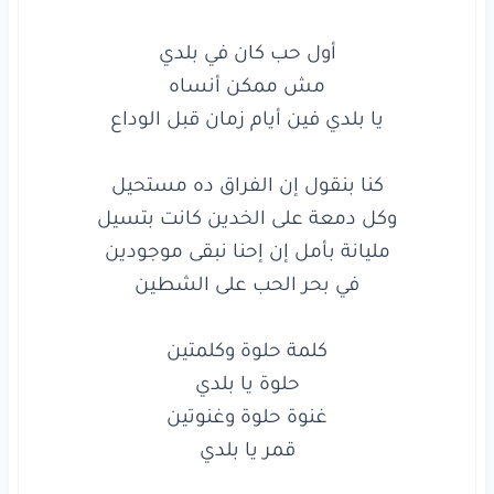
إحنا
الاِثنين
يا محلى
كلمة
بلدي
في غنوة
من
سطرين
يا بلدي فين أيام زمان قبل الوداع

يا ليلي
يا عين
يا عيني
يا ليل
كلمة
حلوة
وكلمتين
حلوة
يا بلدي
غنوة
حلوة
وغنوتين
قمر
يا بلدي
أملي
دايما
كان
يا بلدي
إني
أرجع
لك
يا بلدي