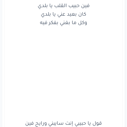
وأفضل
دايما
جنبك
على
طول
وكل ما بغني بفكر فيه

كلمة
حلوة
وكلمتين
حلوة
يا بلدي
غنوة
حلوة
وغنوتين
حلوة
يا بلدي
www.lyrics-arabic.com