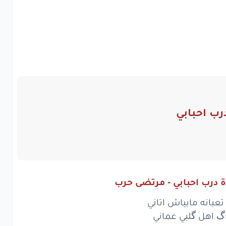
ب احبابي
 درب احبابي - مرتضى حرب
تعبانه مابياش اتاني
گ اهل گلبي عماني