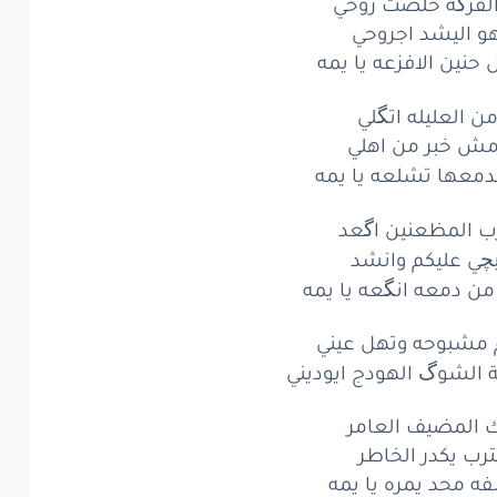
لفرگه خلصت روحي
هو اليشد اجروحي
حنين الافزعه يا يمه
ن العليله اتگلي
مش خبر من اهلي
بدمعها تشلعه يا يمه
ب المظعنين اگعد
بچي عليكم وانشد
من دمعه انگعه يا يمه
 مشبوحه وتهل عيني
الشوگ الهودج ايوديني
 المضيف العامر
ترب يكدر الخاطر
ه محد يمره يا يمه