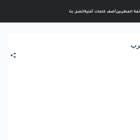
ئمة المطربين
أضف كلمات أغنية
اتصل بنا
رب