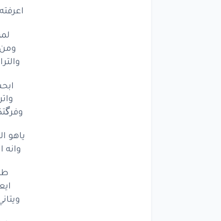
اعرفته 
لمچ
ومن 
والترا
ابحس
وات
وفرگتك
ياهو ا
وانه ا
طب
ايع
ويتان