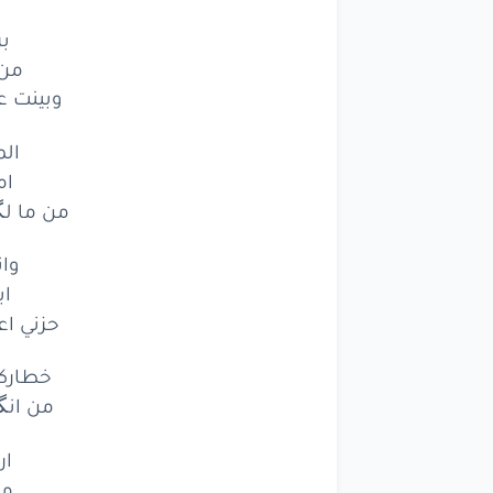
بر
من 
وبينت ع
الم
ام
من ما لگ
وا
اب
حزني اع
خطاركم
من انگ
ار
من