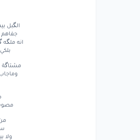
الگبل بي
جفاهم ش
انه ملگه گ
بلكي 
مشتاگة وا
وماجاب 
م
مصوب 
من 
سي
ولا ب