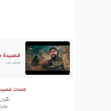
قصيدة در
مرتضى حرب
كلمات قصيدة
تگول 
وفرا