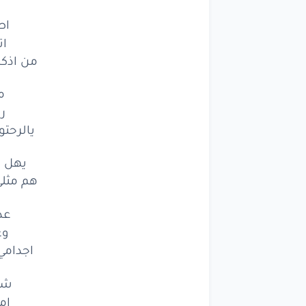
اص
ات
من اذكر
م
ر
يالرحتو
يهل ا
هم مثلي
عذ
وع
اجدامي
شف
ام