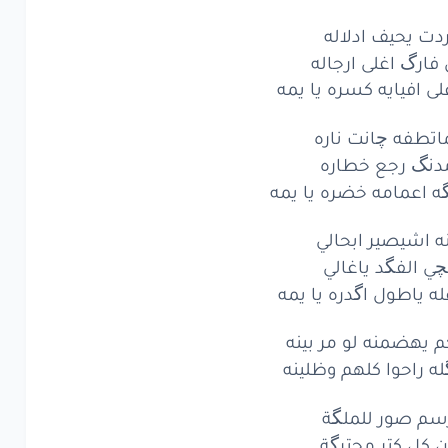
دت يحيف ادلاله
فارگ اغلى ارجاله
لى افيايه كسره يا يمه
اتطفه چانت ناره
دنگ رجع خطاره
ه اعمامه خضره يا يمه
نه اشيصير ابحالي
چي الفگد ياغالي
له ياطول اگدره يا يمه
 يهضمنه لو مر بينه
له راحوا كلهم وظلينه
سم صور للملگة
 كل كتر محترگة