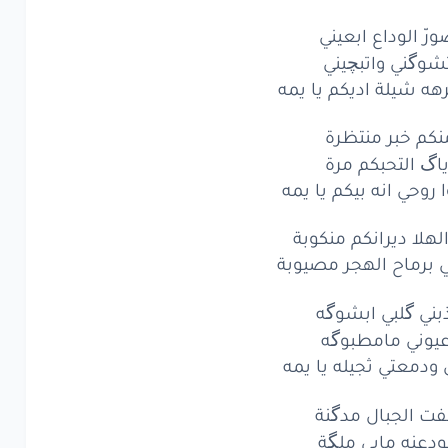
ورّ الوداع ابعيني
شوگني واتبچيني
هه شيلة اديكم يا يمه
نكم خبر منتظرة
ياگ التحبكم مرة
ا روحي انه بيكم يا يمه
لهلا ديرانكم منكوبة
 برماح الهجر مصيوبة
بني گلبي ابشوگه
يوني مامطبوگه
 ودمعتي ثجيله يا يمه
ت الجبال مدگنة
ودعنه مابي ملگة