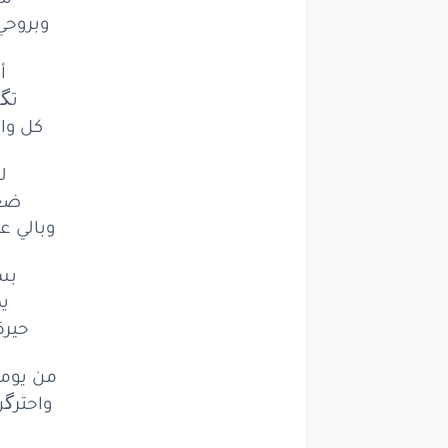
وبروحي
أ
تگ
كل واح
ل
ضعن
وبالي عل
بس
يظ
حيرة
من يوم
واحترگن