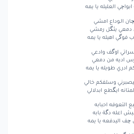
ابواچي العليله يا يمه
ان الـوداع امشي
دمعي يثگل رمشي
ب فوگي اهيله يا يمه
راتي اوگف وادعي
رس اديه من دمعي
م ادري طويله يا يمه
ليصبرني وسلفكم خالي
لمتانه ايگطع ابدلالي
ع التعوفه احبابه
يش اعله دگة بابه
ي چف اليدفعه يا يمه