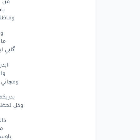
من ا
يا
وماظل 
وم
ما
گلبي ا
ابدر
وا
ومچاني 
بدربكم
وكل لحظة 
ذاك
مِ
ياوسف