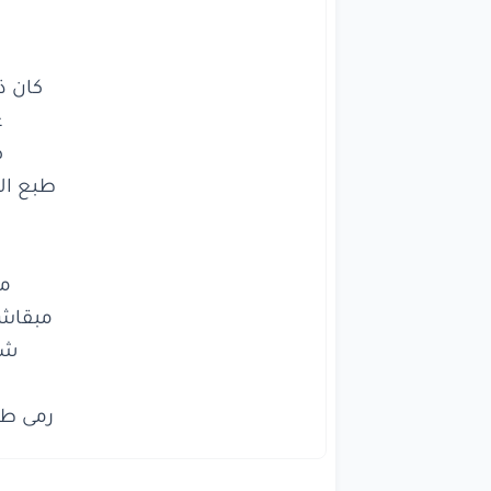
ق
يا
كان
ذنب
عا
صا
طبع
الخا
قل
من
مبقاش
ي
رمى ط

شاف