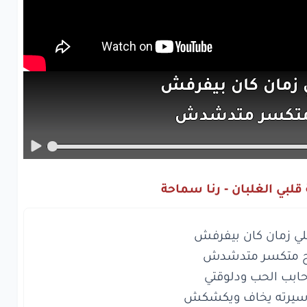
ي
زمان
كان
بيفرفش
تكسر
متدشدش
بب
الحب
ودلوقتي
رته
يخاف
ويكشكش
قلبي الغلبان - رنا سماحة
زمان
كان
على
وضعه
اهو
اتغيَّر
وضعه
ي
نفس
تاني
يآمن
ا
وصحته
على
قده