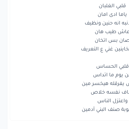
لبي
الغلبان
ما
ادى
امان
ه
انه
حنين
ونظيف
ش
طيب
هان
ن
بس
اتخان
ينين
غني
ع التعريف
بي
الحساس
يوم
ما اتداس
فرقله
هيخسر
مين
وبة صنف البني آدمين
نفسه
خلاص