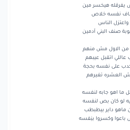
عتزل
الناس
ة
صنف
البني
آدمين
ن
الاول
مش
منهم
اللي
اتقبل
عيبهم
ب
على
نفسه
بحجة
العشره
تغيرهم
ما اهو
جابه
لنفسه
لو
كان
بص
لنفسه
اهو
داير
بيطبطب
اعوا
وكسروا
بنِفسه