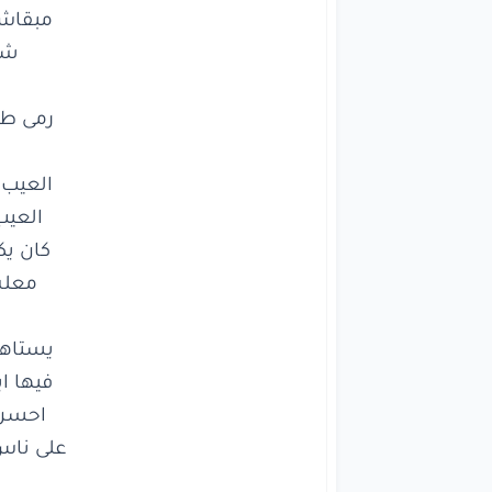
وا
رمى
طوب
العيب
م
العيب
ع
كان
يكد
معلش
يستاهل
فيها
ايه
احسن
م
على
ناس
ب