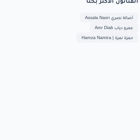
الفنانون الأكثر بحثا
أصالة نصري Assala Nasri
عمرو دياب Amr Diab
حمزة نمرة | Hamza Namira