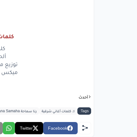
وا
رمى
طوب
كلمات 
bic.com
كل
ألح
توزيع م
ميكس و
أحدث
Tags:
♫ كلمات أغاني شرقية
رنا سماحة Rana Samaha
Twitter
Facebook