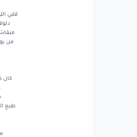
ق
يا
كان
ذنب
عا
صا
طبع
الخا
قل
من
طبع ال

مبقاش
ي
شاف