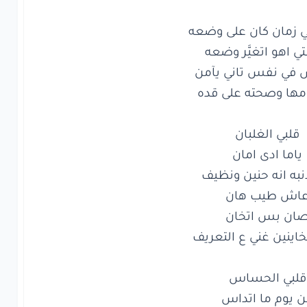
لبي
الغلبان
ما
ادى
امان
ه
انه
حنين
ونظيف
ش
طيب
هان
ن
بس
اتخان
ينين
غني
ع التعريف
بي
الحساس
يوم
ما اتداس
خاينين غني ع التعريف
فرقله
هيخسر
مين
نفسه
خلاص