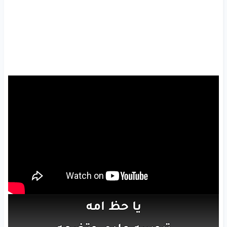
يا حظ
امه