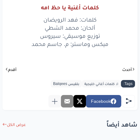
حلو
جوه،
حلو
جوه
كلمات أغنية يا حظ امه
منهو
منهو
بالحلا
قده
كلمات: فهد الرويضان
ألحان: محمد الشطي
شوفو
يا حلو
خده
توزيع موسيقي: سيروس
ميكس وماستر: م. جاسم محمد
شكله
بالنظر
سكّر
ولكن
ملمسه
زبده
أحدث
أقدم
منهو
بالحلا
قده
Tags:
♫ كلمات أغاني خليجية
بلقيس Balqees
شوفو
يا حلو
خده
شكله
بالنظر
سكّر
Facebook
ولكن
ملمسه
زبده
شاهد أيضاً
عرض الكل
يا حظ
امه