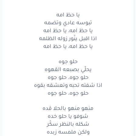
تاكل
من
هذاك
الورد
يا حظ امه
تبوسه عادي وتضمه
وجابت
هالعسل
كله
يا حظ امه، يا حظ امه
الله
يا حلو
شكله
اذا اقبل ينّور زوله الظلمه
يا حظ امه، يا حظ امه
امه
مو
بشر
نحله
حلو جوه
تاكل
من
هذاك
الورد
يحلّي بصبعه القهوه
وجابت
هالعسل
كله
حلو جوه، حلو جوه
اذا شفته تحبه وتعشقه بقوه
يا حظ
امه
حلو جوه، حلو جوه
تبوسه
عادي
وتضمه
منهو منهو بالحلا قده
شوفو يا حلو خده
يا حظ
امه،
يا حظ
امه
شكله بالنظر سكّر
اذا
اقبل
ينّور
زوله
الظلمه
ولكن ملمسه زبده