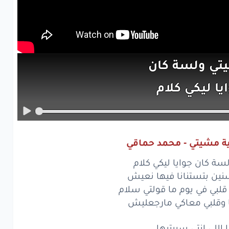
تي
ولسة
كان
يا
ليكي
كلام
ه
سنين
بتستنانا
يها
نعيش
ية مشيتي - محمد حماقي
ي
معاكي
قلبي
ة كان جوايا ليكي كلام
م
ما قولتي
سلام
نين بتستنانا فيها نعيش
قلبي في يوم ما قولتي سلام
يومها
وقلبي
 وقلبي معاكي مارجعليش
كي
مارجعليش
ا اللي انتي سيبتيها