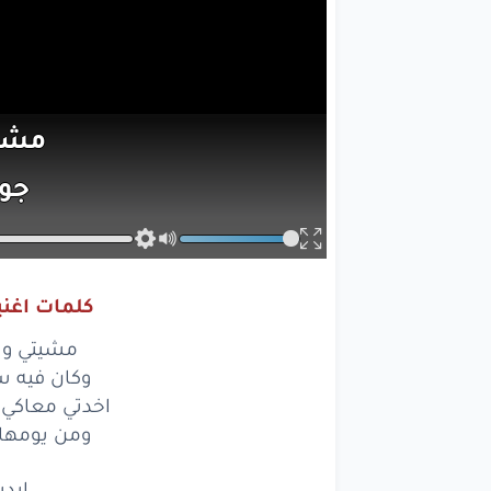
مشي
جوا
وكان
في
ف
كلمات اغن
اخدت
مشيتي ولس
في يو
وكان فيه س
اخدتي معاكي 
ومن
ومن يومها
معا
ايدي