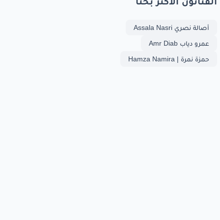
الفنانون الأكثر بحثا
أصالة نصري Assala Nasri
عمرو دياب Amr Diab
حمزة نمرة | Hamza Namira