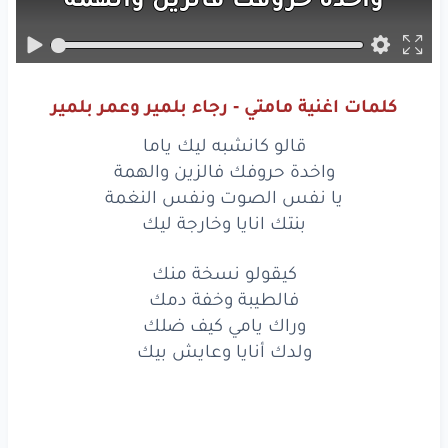
يا
نفس
الصوت
ونفس
النغمة
بنتك
انايا
وخارجة
ليك
كلمات اغنية مامتي - رجاء بلمير وعمر بلمير
كيقولو
نسخة
منك
قالو كانشبه ليك ياما
فالطيبة
وخفة
دمك
واخدة حروفك فالزين والهمة
يا نفس الصوت ونفس النغمة
وراك
يامي
كيف
ضلك
بنتك انايا وخارجة ليك
ولدك
أنايا
وعايش
بيك
كيقولو نسخة منك
فالطيبة وخفة دمك
وعيونك
نفس
عيوني
ياما
وراك يامي كيف ضلك
خلات
الناس
كاملين
فحيرة
ولدك أنايا وعايش بيك
ملي
يشفونا
أنا
وانتي
ياما
يحسابوك
غير
ختي
الكبيرة