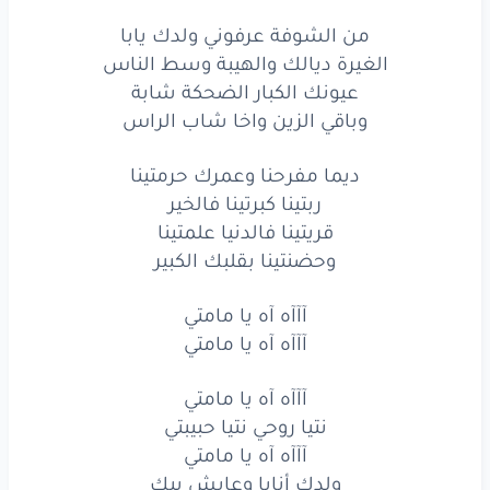
آآآه
آه
يا مامتي
من الشوفة عرفوني ولدك يابا
نتيا
روحي
نتيا
حبيبتي
الغيرة ديالك والهيبة وسط الناس
عيونك الكبار الضحكة شابة
آآآه
آه
يا مامتي
وباقي الزين واخا شاب الراس
ولدك
أنايا
وعايش
بيك
ديما مفرحنا وعمرك حرمتينا
ربتينا كبرتينا فالخير
قريتينا فالدنيا علمتينا
www.lyrics-arabic.com
وحضنتينا بقلبك الكبير
آآآه آه يا مامتي
آآآه آه يا مامتي
آآآه آه يا مامتي
نتيا روحي نتيا حبيبتي
آآآه آه يا مامتي
ولدك أنايا وعايش بيك