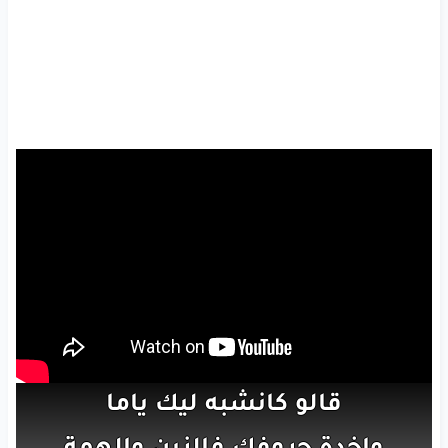
قالو
كانشبه
ليك
ياما
واخدة
حروفك
فالزين
والهمة