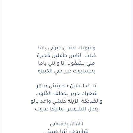
آآآه
آه
يا مامتي
وراحة
قلبك
هيا
راحتي
الكلام
الزين
خديتو
منك
يابا
عزيز
الروح
معروف
بالكلمة
وعيونك نفس عيوني ياما
خلات الناس كاملين فحيرة
فيما
مشيت
تابعني
عزك
يابا
ملي يشفونا أنا وانتي ياما
يحسابوك غير ختي الكبيرة
مايفارقنيش
حتى
فالحلمة
عارفة
ريحتك
وحتى
خطواتك
قلبك الحنين مكاينش بحالو
شعرك حرير يخطف القلوب
وانا
صغيرة
نجي
ونحليك
الباب
والضحكة الزينة كلشي واخد بالو
بحال الشمس ماليها غروب
كانشوف
الفرحة
يابا
فعويناتك
آآآه آه يا مامتي
عمر
الحب
علينا
غاب
نتيا روحي نتيا حبيبتي