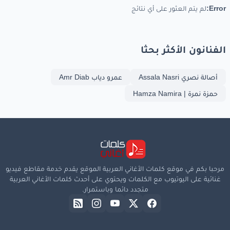
Error:
لم يتم العثور على أي نتائج
الفنانون الأكثر بحثا
أصالة نصري Assala Nasri
عمرو دياب Amr Diab
حمزة نمرة | Hamza Namira
مرحبا بكم في موقع كلمات الأغاني العربية الموقع يقدم خدمة مقاطع فيديو
غنائية على اليوتيوب مع الكلمات ويحتوي على أحدث كلمات الأغاني العربية
متجدد دائما وباستمرار.