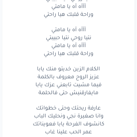
من
الشوفة
عرفوني
ولدك
يابا
آآآه آه يا مامتي
وراحة قلبك هيا راحتي
الغيرة
ديالك
والهيبة
وسط
الناس
آآآه آه يا مامتي
عيونك
الكبار
الضحكة
شابة
نتيا روحي نتيا حبيبتي
وباقي
الزين
واخا
شاب
الراس
آآآه آه يا مامتي
وراحة قلبك هيا راحتي
ديما
مفرحنا
وعمرك
حرمتينا
الكلام الزين خديتو منك يابا
ربتينا
كبرتينا
فالخير
عزيز الروح معروف بالكلمة
فيما مشيت تابعني عزك يابا
قريتينا
فالدنيا
علمتينا
مايفارقنيش حتى فالحلمة
وحضنتينا
بقلبك
الكبير
عارفة ريحتك وحتى خطواتك
آآآه
آه
يا مامتي
وانا صغيرة نجي ونحليك الباب
كانشوف الفرحة يابا فعويناتك
آآآه
آه
يا مامتي
عمر الحب علينا غاب