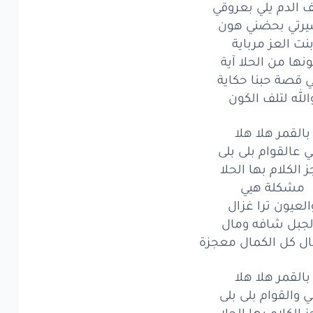
الدم يلي بعروقي
شكلة
هيي
رتي بحضني هون
عيون
ترا
غزال
نت العز مرباية
نها من الحلا آية
بل
شافه
ومال
 قصة حبنا حكاية
الله لتلف الكون
ال
كل
الكمال
معجزة
تفي
بالقمر هلا هلا
نامي
وروقي
ي عالقوام بلى بلى
بالله
ماتفوقي
 الكلام بها الحلا
مشكلة هيي
الدم
يلي
بعروقي
العيون ترا غزال
لجبل شافه ومال
تي
بحضني
هون
ل كل الكمال معجزة
ت
العز
مرباية
بالقمر هلا هلا
ها
من الحلا
آية
ي والقوام بلى بلى
 الكلام بها الحلا