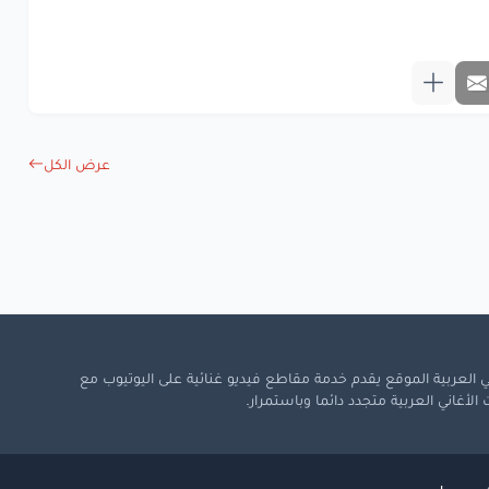
والقوام
بلى
بلى
لكلام
بها
الحلا
كلة
مشكلة
عيون
ترا
غزال
عرض الكل
بل
شافه
ومال
كل
الكمال
معجزة
www.lyrics-ara
 العربية الموقع يقدم خدمة مقاطع فيديو غنائية على اليوتيوب مع
لأغاني العربية متجدد دائما وباستمرار.