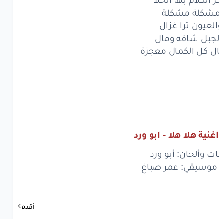
صة
حبنا
حكاية
شكلة مشكلة
له
لتلف
الكون
العيون ترا غزال
لجبل شافه ومال
لقمر
هلا
هلا
ل كل الكمال معجزة
عالقوام
بلى
بلى
لكلام
بها
الحلا
شكلة
هيي
عيون
ترا
غزال
نية هلا هلا - ابو ورد
بل
شافه
ومال
ت وألحان: أبو ورد
 موسيقي: عمر صباغ
كل
الكمال
معجزة
لقمر
هلا
هلا
أقدم