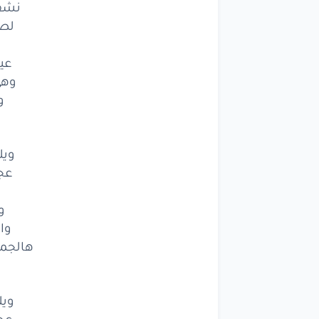
نشف 
م
لصي
وال
ب
عيو
والج
وهي
و
عيني
هالجم
وعلى
ك
ويل
ضلي
عجز
نشف
و
وا
لصير
هالجما
بن
عيون
ويل
عجز