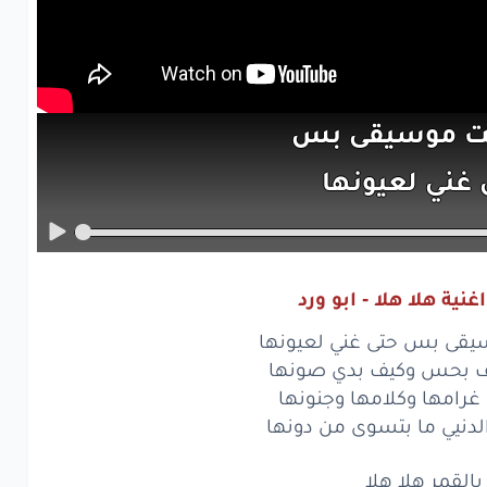
ت
موسيقى
بس
غني
لعيونها
مت
كيف
بحس
ف
بدي
صونها
نية هلا هلا - ابو ورد
شفت
غرامها
يقى بس حتى غني لعيونها
امها
وجنونها
ف بحس وكيف بدي صونها
غرامها وكلامها وجنونها
فت
انو
الدنيي
لدنيي ما بتسوى من دونها
سوى
من
دونها
بالقمر هلا هلا