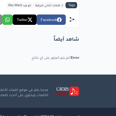
ويلي
Tags:
♫ كلمات أغاني شرقية
ابو ورد Abu Ward
عجز
ا
Twitter
Facebook
مش
وال
شاهد أيضاً
والج
والجمال
Error:
لم يتم العثور على أي نتائج
bic.com
مرحبا بكم في موقع كلمات الأغاني
الكلمات ويحتوي على أحدث كلمات ا