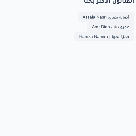
الفنانون الأكثر بحثا
أصالة نصري Assala Nasri
عمرو دياب Amr Diab
حمزة نمرة | Hamza Namira