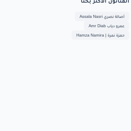
الفنانون الأكثر بحثا
أصالة نصري Assala Nasri
عمرو دياب Amr Diab
حمزة نمرة | Hamza Namira