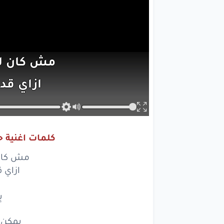
مش
كان
ل
ازاي
قد
لي
بِع
كلمات اغنية ح
يمكن
عش
مش كان 
واديتك
ازاي 
مش
كنت
ب
تعمل
مع
يمكن 