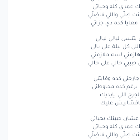
ك عمري كله وحياتي
تنسى
ليالي
ليالي
ضِلّي واللي فاضِلّي
ي
كل
ليلة
على
بالي
معايا كده دي جزاتي
مني
لسه
ملازمني
 بتنسى ليالي ليالي
للي كل ليلة على بالي
بيبي
حالي
على
حالي
 هازمني لسه ملازمني
رحني
كده
وفايتني
حبيبي حالي على حالي
رغم
كده
محاوطني
جارحني كده وفايتني
 برغم كده محاوطني
رح
اللي
بإيديك
لجرح اللي بإيديك
قسّانيش عليك
سّانيش
عليك
ان
حبيتك
بحياتي
عشان حبيتك بحياتي
ك عمري كله وحياتي
عمري
كله
وحياتي
ضِلّي واللي فاضِلّي