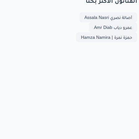
الفنانون الأكثر بحثا
أصالة نصري Assala Nasri
عمرو دياب Amr Diab
حمزة نمرة | Hamza Namira