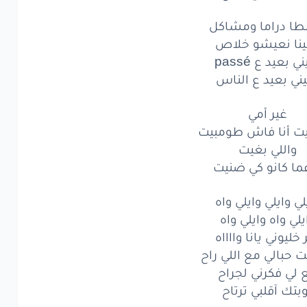
لي
فكرني
لجراح
طا دراما ومشاكل
ك
آقلبي
ترتاح
ينا نعيشو خلاص
ي بعيد ع passé
ا
دراما
ومشاكل
ني بعيد ع الناس
نعيشو
خلاص
غير أمي
يت أنا فاش طومبيت
ي
بعيد
ع passé
واللي بغيت
ي
بعيد
ع الناس
ما كانو كي ضنيت
غير
أمي
لي وايلي وايلي واه
يلي واه وايلي واه
أنا
فاش
طومبيت
 خليوني يانا وااااه
اللي
بغيت
حبالي مع اللي راح
 لي فكرني لجراح
كانو
كي
ضنيت
بتك آقلبي ترتاح