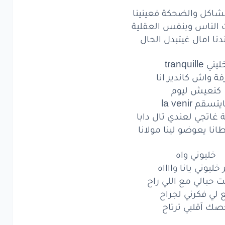
وايلي
وايلي
واه
مشاكل والضحكة فعينينا
ات الناس وبنفس العقلية
ي
واه
وايلي
واه
دنا امال غيتبدل الحال
يوني
يانا
واااا
ه
يني tranquille
حبالي
مع
لي
را
ح
فة واش كاندير انا
كنعيش ليوم
ي
فكرني
لجراح
تسقم la venir
تك
آقلبي
ترتاح
ة غاتجي لعندي تال دابا
انا يعوضو لينا مولانا
رنا
فمشاكل
خليوني واه
ضحكة
فعينينا
 خليوني يانا وااااه
حبالي مع اللي راح
نا
بنات
الناس
 لي فكرني لجراح
نفس
العقلية
ك آقلبي ترتاح