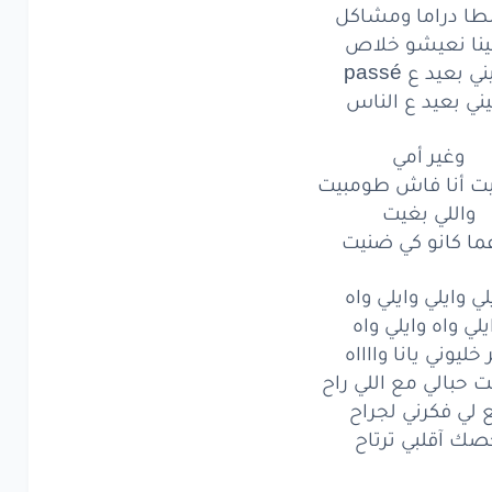
قي
عندنا
امال
طا دراما ومشاكل
ينا نعيشو خلاص
تبدل
الحال
ي بعيد ع passé
ني
tranquille
ني بعيد ع الناس
واش
كاندير
انا
وغير أمي
يت أنا فاش طومبيت
نعيش
ليوم
واللي بغيت
ما كانو كي ضنيت
تسقم
la venir
اتجي
لعندي
تال
دابا
لي وايلي وايلي واه
يلي واه وايلي واه
ا
يعوضو
لينا
مولانا
 خليوني يانا وااااه
حبالي مع اللي راح
ليوني
واه
 لي فكرني لجراح
يوني
يانا
واااا
ه
ك آقلبي ترتاح
حبالي
مع
اللي
را
ح