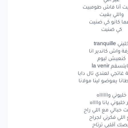
يت أنا فاش طومبيت
كي
ضنيت
واللي بغيت
ني
tranquille
ما كانو كي ضنيت
كي ضنيت
واش
كاندير
انا
يني tranquille
نعيش
ليوم
فة واش كاندير انا
تسقم
la venir
كنعيش ليوم
تسقم la venir
اتجي
لعندي
تال
دابا
ة غاتجي لعندي تال دابا
انا يعوضو لينا مولانا
ا
يعوضو
لينا
مولانا
خليوني وااااااه
يوني
واااااا
ه
 خليوني يانا وااااه
يوني
يانا
واااا
ه
حبالي مع اللي راح
اللي فكرني لجراح
حبالي
مع
اللي
را
ح
ك آقلبي ترتاح