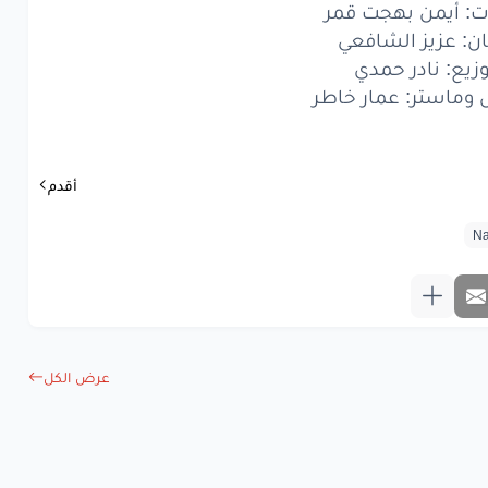
حب
كام
مرة
ت: أيمن بهجت قمر
ان: عزيز الشافعي
سلوبة
الإرادة
وزيع: نادر حمدي
وماستر: عمار خاطر
ا
قلبي
متجرة
اه
بعرف
ابعد
أقدم
ند
لبكرة
بعند
ع
من
تاني
تاني
ف
وأدور
وأزن
بحن
بحن
عرض الكل
www.lyrics-ara