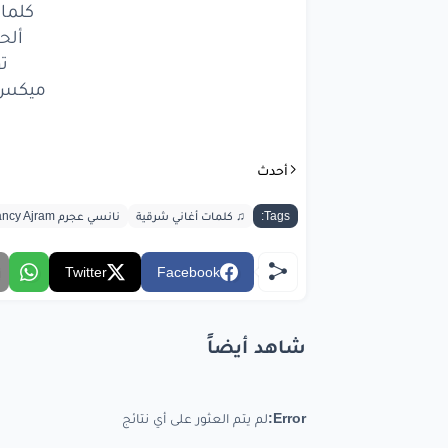
ا
كلما
ألح
وانا
م
ت
ميكس 
ور
ببعد
أحدث
اع
Tags:
♫ كلمات أغاني شرقية
نانسي عجرم Nancy Ajram
وارج
أل
Twitter
Facebook
شاهد أيضاً
bic.com
Error:
لم يتم العثور على أي نتائج