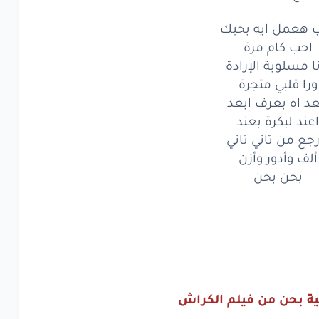
عشته
معاك
أنا
هعمل ايه بحبك
اني
مش
أنا
احب كام مرة
ا مسلوبة الإرادة
لع
الانبساط
والهنا
ورا قلبي متجرة
عد اه بعرف ابعد
هحب
كل
يوم
اعند لبكرة بعند
كل
كام
سنة
رجع من تاني تاني
ألف وأدور وأزن
عمري
بحاله
كوم
بحن بحن
عشته
معاك
أنا
اني
مش
أنا
لع
الانبساط
والهنا
عمل
ايه
بحبك
ية بحن من فيلم الكراش