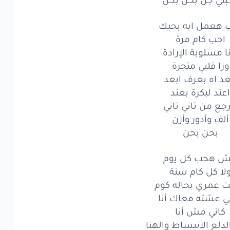
سلوبة
الإرادة
هعمل ايه بحبك
ا
قلبي
متجرة
احب كام مرة
ا مسلوبة الإرادة
اه
بعرف
ابعد
ورا قلبي متجرة
عد اه بعرف ابعد
ند
لبكرة
بعند
اعند لبكرة بعند
ع
من
تاني
تاني
رجع من تاني تاني
ألف وأدور وأزن
ف
وأدور
وأزن
بحن بحن
بحن
بحن
 هحب كل يوم
هحب
لا كل كام سنة
كل
يوم
عمري بحاله كوم
كل
كام
سنة
لي عشته معاك أنا
كاني مش أنا
عمري
بحاله
كوم
لدلع الانبساط والهنا