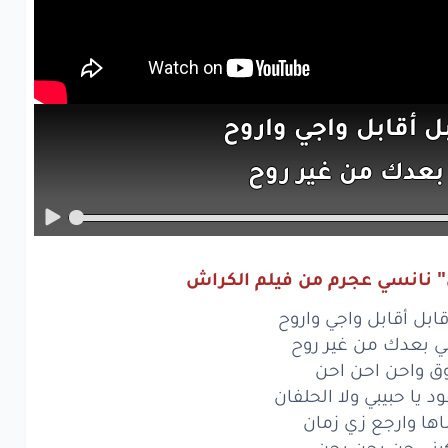
بل
أقابل
واجي
واروح
بعدك
من
غير
روح
واحن
احن
احن
يا حبيبي
ولا
الحلفان
" نانسي عجرم من فيلم الكراش
ا
وارجع
زي
زمان
قابل أقابل واجي واروح
ني
جن
بحن
بحن
ني بعدك من غير روح
وق واحن احن احن
عمل
ايه
بحبك
د يا حبيبي ولا الحلفان
ها وارجع زي زمان
حب
كام
مرة
كبني جن بحن بحن