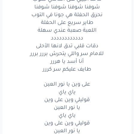
ياي
ياي
شوفنا شوفنا شوفنا شوفنا
نحرق الحفلة هي جونا في التوب
قوليلي
وين
طاير سريع على الحفلة
Stop
اللعبة صعبة عندي سهلة
دددددددددددد
أنا
توب
أنا
توب
دقات قلبي تدق لانها الأحلى
للامام سر واللي يتحرش بررر بررر
ماخذ
البيبي
على
الكاندي
شوب
أنا أسد يا هررر
شوفنا
شوفنا
شوفنا
شوفنا
طايف عليكم سر كررر
نحرق
الحفلة
هي
جونا
في التوب
على وين يا نور العين
ياي ياي
طاير
سريع
على
الحفلة
قوليلي وين على وين
اللعبة
صعبة
يا نور العين
عندي
سهلة
ياي ياي
دددددددددددد
قوليلي وين على وين
يا نور العين