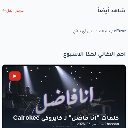
ياي
ياي
شاهد أيضاً
عرض الكل
قوليلي
وين
على
وين
Error:
لم يتم العثور على أي نتائج
يا نور
العين
ياي
ياي
اهم الاغاني لهذا الاسبوع
قوليلي
وين
على
وين
www.lyrics-arabic.com
hassan
-
أغسطس 05, 2026