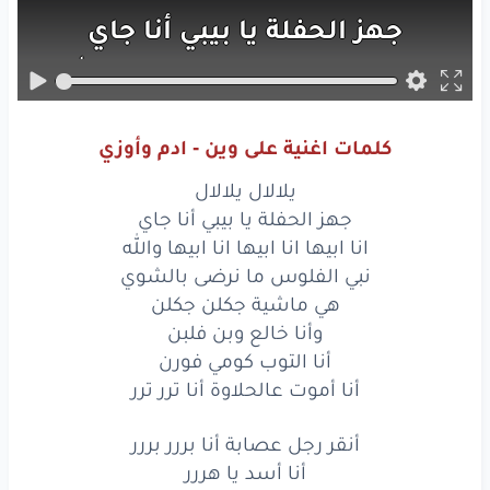
جهز
الحفلة
يا بيبي
أنا
جاي
انا ابيها
انا ابيها
انا ابيها
والله
نبي
الفلوس
ما نرضى
بالشوي
كلمات اغنية على وين - ادم وأوزي
هي
ماشية
جكلن
جكلن
يلالال يلالال
وأنا
خالع
وبن
فلبن
جهز الحفلة يا بيبي أنا جاي
انا ابيها انا ابيها انا ابيها والله
أنا
التوب
كومي
فورم
نبي الفلوس ما نرضى بالشوي
هي ماشية جكلن جكلن
أنا
أموت
عالحلاوة
أنا
ترر
ترر
وأنا خالع وبن فلبن
أنقر
رجل
عصابة
أنا
أنا التوب كومي فورن
بررر
بررر
أنا أموت عالحلاوة أنا ترر ترر
أنا
أسد
يا هررر
أنقر رجل عصابة أنا بررر بررر
ماشي
بفيراري
ع بيتك
بفررر
أنا أسد يا هررر