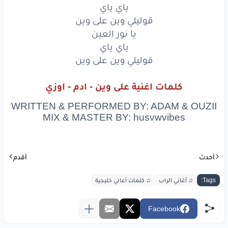
دقات
قلبي
تدق
لانها
الأحلى
ياي ياي
قوليلي وين على وين
للامام
سر
واللي
يتحرش
بررر
بررر
يا نور العين
أنا
أسد
يا هررر
ياي ياي
قوليلي وين على وين
طايف
عليكم
سر
كررر
كلمات اغنية على وين - ادم - اوزي
على
وين
يا نور
العين
WRITTEN & PERFORMED BY: ADAM & OUZII
ياي
ياي
MIX & MASTER BY: husvwvibes
قوليلي
وين
على
وين
يا نور
العين
أحدث
أقدم
ياي
ياي
Tags:
♫ أغاني الراب
♫ كلمات أغاني خليجية
قوليلي
وين
على
وين
Facebook
يا نور
العين