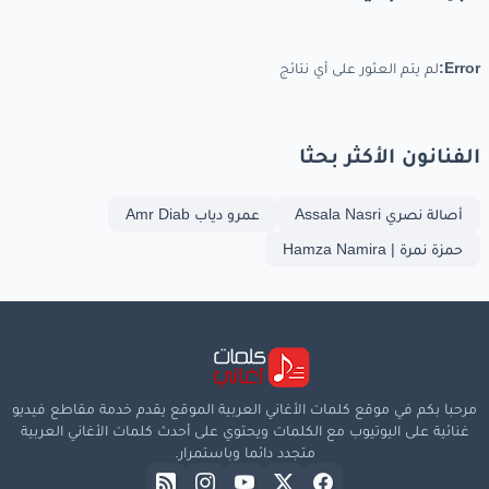
Error:
لم يتم العثور على أي نتائج
الفنانون الأكثر بحثا
أصالة نصري Assala Nasri
عمرو دياب Amr Diab
حمزة نمرة | Hamza Namira
مرحبا بكم في موقع كلمات الأغاني العربية الموقع يقدم خدمة مقاطع فيديو
غنائية على اليوتيوب مع الكلمات ويحتوي على أحدث كلمات الأغاني العربية
متجدد دائما وباستمرار.