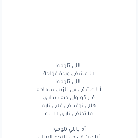
اللي
معدي
بيا
تياره
شايلني
ما بين
ايديه
يا
غالين
القلب
ما
ينساكم
ويخطر
عليا
كل
يوم
غلاكم
احني
ما
نسينا
غياتنا
يا
غالين
علينا
ياللي تلوموا
أنا عشقي وردة فوّاحة
وياما
زهينا
في
الزمان
ورينا
ياللي تلوموا
والقلب
ما
يزهاش
غير
معاكم
أنا عشقي في الزين سماحه
غير قولولي كيف يدارى
والله
وزهوي
بيكم
هللي توقد في قلبي ناره
ما تطفى ناري الا بيه
يا شاغلين
القلب
نرجا
فيكم
والعين
تبكي
بالدموع
عليكم
آه ياللي تلوموا
أنا عشقي في النجم العالي