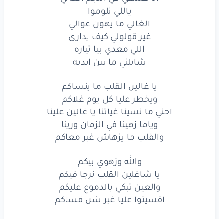
اقسيتوا
عليا
غير
شن
قساكم
ياللي تلوموا
الغالي ما يهون غوالي
نقول
وين
منايا
غير قولولي كيف يدارى
اللي معدي بيا تياره
وينه
زهى
عيني
ونار
علايا
شايلني ما بين ايديه
انا
خاطري
والقلب
موش
معايا
يا غالين القلب ما ينساكم
يباتوا
سهارى
حايرين
احداكم
ويخطر عليا كل يوم غلاكم
احني ما نسينا غياتنا يا غالين علينا
بعت
المحبة
هناش
من
يشريها
وياما زهينا في الزمان ورينا
بعد
ما
بدت
الناس
تلعب
بيها
والقلب ما يزهاش غير معاكم
‏ياغالين
القلب
ماينساكم
والله وزهوي بيكم
يا شاغلين القلب نرجا فيكم
ويخطر
عليا
كل
يوم
غلاكم
والعين تبكي بالدموع عليكم
اقسيتوا عليا غير شن قساكم
احني
ما
نسينا
غياتنا
يا
غالين
علينا