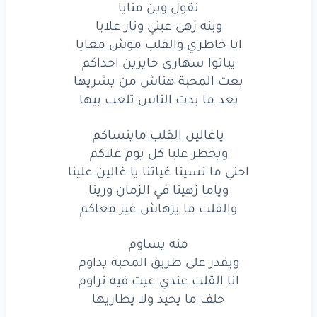
وياما
زهينا
في
الزمان
ورينا
نقول وين منايا
وينه زهى عيني ونار علايا
والقلب
ما
يزهاش
غير
معاكم
انا خاطري والقلب موش معايا
يباتوا سهارى حايرين احداكم
منه
يساوم
بعت المحبة هناش من يشريها
ويقدر
على
طريق
المحبة
يداوم
بعد ما بدت الناس تلعب بيها
انا
القلب
عندي
عيت
فيه
نراوم
‏ياغالين القلب ماينساكم
ويخطر عليا كل يوم غلاكم
حلف
ما يحيد
ولا
يطاريها
احني ما نسينا غياتنا يا غالين علينا
وياما زهينا في الزمان ورينا
من
يتقدم
والقلب ما يزهاش غير معاكم
وانا
عليها
خاطري
متندم
منه يساوم
على
ساسها
كل
مابنيته
تهدم
ويقدر على طريق المحبة يداوم
انا القلب عندي عيت فيه نراوم
وفي
بحرها
مش
قادر
نجاريها
حلف ما يحيد ولا يطاريها