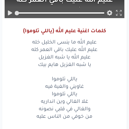
عليم
الله
يا شبه
الغزيل
يا
شبه
الغزيل
هايم
بيك
كلمات اغنية عليم الله (ياللي تلوموا)
ياللي
تلوموا
عليم الله ما ينسى الخليل خله
غاويني
والغية
فيه
عليم الله عليك باقي العمر كله
عليم الله يا شبه الغزيل
ياللي
تلوموا
يا شبه الغزيل هايم بيك
غلا
الغالي
وين
انداريه
ياللي تلوموا
غاويني والغية فيه
والغالي
في
قلبي
نصونه
ياللي تلوموا
من
خوفي
من
الناس
عليه
غلا الغالي وين انداريه
والغالي في قلبي نصونه
ياللي
تلوموا
من خوفي من الناس عليه
أنا
عشقي
وردة
فوّاحة