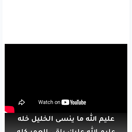
عليم
الله
ما ينسى
الخليل
خله
عليم
الله
عليك
باقي
العمر
كله