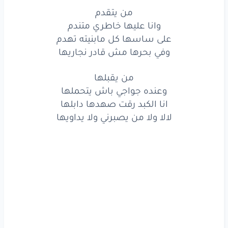
من
يقبلها
من يتقدم
وعنده
جواجي
باش
يتحملها
وانا عليها خاطري متندم
على ساسها كل مابنيته تهدم
انا
الكبد
رقت
صهدها
دابلها
وفي بحرها مش قادر نجاريها
لا
لا
من يقبلها
ولا
من
يصبرني
ولا
يداويها
وعنده جواجي باش يتحملها
انا الكبد رقت صهدها دابلها
لالا ولا من يصبرني ولا يداويها
www.lyrics-arabic.com