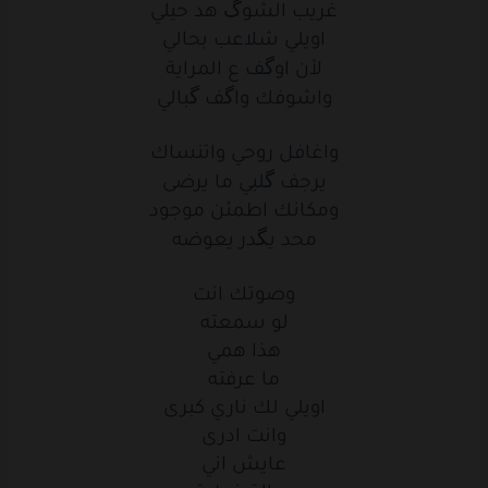
غريب الشوگ هد حيلي
وانسى
احزاني
اويلي شلاعب بحالي
لأن اوگف ع المراية
من
تضحكلي
واشوفك واگف گبالي
غريب
الشوك
هد
حيلي
واغافل روحي واتنساك
اويلي
شلاعب
بحالي
يرجف گلبي ما يرضى
ومكانك اطمئن موجود
لأن
اوكف
ع المراية
محد يگدر يعوضه
واشوفك
واكف
كبالي
وصوتك انت
غريب
الشوك
هد
حيلي
لو سمعته
هذا همي
اويلي
شلاعب
بحالي
ما عرفته
اويلي لك ناري كبرى
لأن
اوكف
ع المراية
وانت ادرى
واشوفك
واكف
كبالي
عايش اني