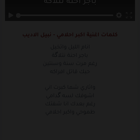
باجر
احنة
نتلاكة
رغم
مرت
سنة
وسنتين
حبك
قاتل
افراكه
كلمات اغنية اكبر احلامي - نبيل الاديب
انام
الليل
واتخيل
انام الليل واتخيل
باجر
احنة
نتلاكة
باجر احنة نتلاگة
رغم مرت سنة وسنتين
رغم
مرت
سنة
وسنتين
حبك قاتل افراكه
حبك
قاتل
افراكه
واثاري شما كبرت اني
واثاري
شما
اشوفك لسه گدامي
كبرت
اني
رغم بعدك انا شفتك
اشوفك
لسه
كدامي
طموحي واكبر احلامي
رغم
بعدك
انا
شفتك
طموحي
واكبر
احلامي