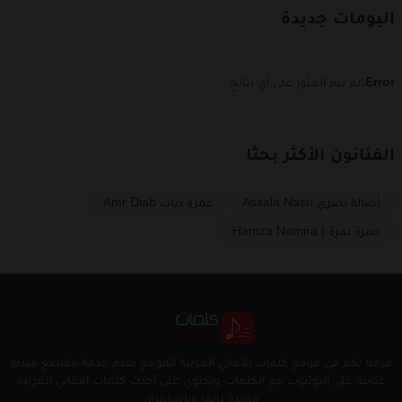
البومات جديدة
Error:
لم يتم العثور على أي نتائج
الفنانون الأكثر بحثا
أصالة نصري Assala Nasri
عمرو دياب Amr Diab
حمزة نمرة | Hamza Namira
مرحبا بكم في موقع كلمات الأغاني العربية الموقع يقدم خدمة مقاطع فيديو
غنائية على اليوتيوب مع الكلمات ويحتوي على أحدث كلمات الأغاني العربية
متجدد دائما وباستمرار.