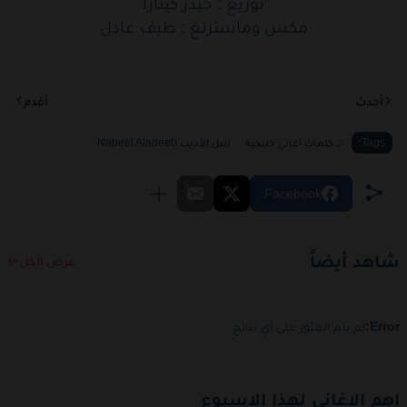
توزيع : حيدر كيتارا
هذا
همي
مكس وماسترنغ : طيف عادل
ما
عرفته
اويلي
لك
ناري
كبرى
أحدث
أقدم
وانت
ادرى
Tags:
♫ كلمات أغاني خليجية
نبيل الأديب Nabeel Aladeeb
عايش
اني
Facebook
بحالة
خطرة
شاهد أيضاً
عرض الكل
www.lyrics-arabic.com
Error:
لم يتم العثور على أي نتائج
اهم الاغاني لهذا الاسبوع