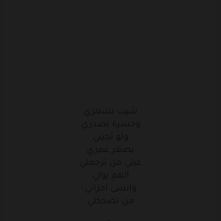
واثاري
شما
كبرت
اني
اشوفك
لسه
كدامي
رغم
بعدك
انا
شفتك
طموحي
واكبر
احلامي
شيب
بشعري
شيب بشعري
وحسرة بصدري
وحسرة
بصدري
ولو تجيني
ولو
تجيني
يصغر عمري
عيني من ترجعلي
يصغر
عمري
الهم يولي
وانسى احزاني
عيني
من
ترجعلي
من تضحكلي
الهم
يولي