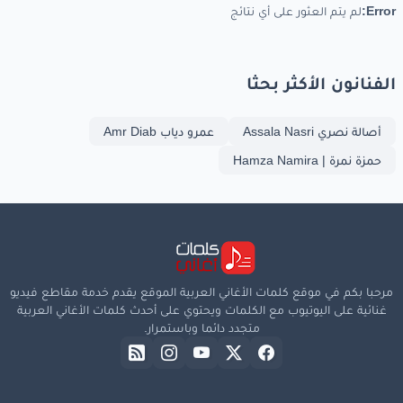
Error:
لم يتم العثور على أي نتائج
الفنانون الأكثر بحثا
أصالة نصري Assala Nasri
عمرو دياب Amr Diab
حمزة نمرة | Hamza Namira
مرحبا بكم في موقع كلمات الأغاني العربية الموقع يقدم خدمة مقاطع فيديو
غنائية على اليوتيوب مع الكلمات ويحتوي على أحدث كلمات الأغاني العربية
متجدد دائما وباستمرار.