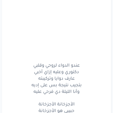
يا ألف
مرحب
وقفولنا
عالجانبين
زفة
حلوة
رقصولنا
وغنولنا
عزمنا
الكل
قولنا
الدعوة
عامة
وجيتولنا
حبايبنا
مشرفينا
عندو الدواء لروحي وقلبي
دكتوري وعليه إزاي أخبي
يا ألف
مرحب
وقفولنا
عارف دوايا وتركيبته
بتجيب نتيجة بس على إديه
عالجانبين
زفة
حلوة
وأنا الليلة دي فرحي عليه
رقصولنا
وغنولنا
الأجزخانة الأجزخانة
دقو
المزاهر
وصلاة
الزين
حبيبي هو الأجزخانة