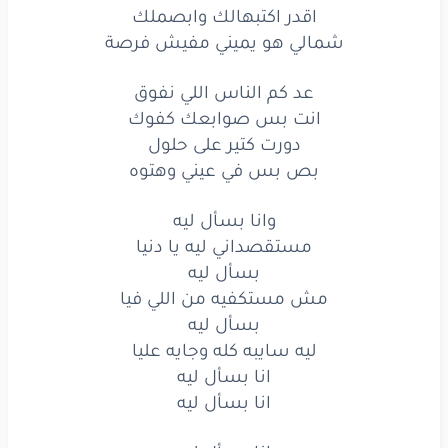
مش
الفورمة
اقدر اكتبهالك وابصملك
شمالي هو يميني مفيش فرصة
اقدر
اكتبهالك
وابصملك
عد كم الناس اللي نفوق
شمالي
هو
يميني
مفيش
فرصة
انت بس صوابعك كفوك
عد
كم
الناس
اللي
نفوق
دورت كتير على حلول
بص بس في عيني وهتوه
انت
بس
صوابعك
كفوك
وانا بسأل ليه
دورت
كتير
على
حلول
مستقصداني ليه يا دنيا
بص
بس
في عيني
وهتوه
بسأل ليه
مش مستكفيه من اللي فيا
وانا
بسأل
ليه
بسأل ليه
ليه سايبه كله وجايه عليا
مستقصداني
ليه
يا دنيا
انا بسأل ليه
انا بسأل ليه
بسأل
ليه