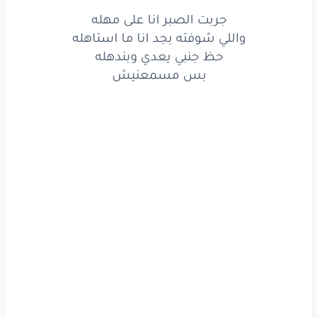
جربت الصبر انا على مهله
حظ
جنبي
يعدي
وبندهله
واللي شوفته بجد انا ما استاهله
حظ جنبي يعدي وبندهله
بس
مسمعنيش
بس مسمعنيش
دنيا
ضاحكه
لكله
وبتخبي
عني
كل
الحلو
وبتغبي
جايبه
كل
المر
وبتعبي
ليه
متضحكليش
مش
عايزه
تراضيني
ليه
قاسيه
وبتعانديني
ليه
احبك
وتعاديني
ليه
نفسي
تفهميني
ليه