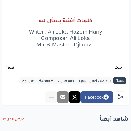
بسأل
ليه
كلمات أغنية بسأل ليه
انا
بسأل
ليه
Writer : Ali Loka Hazem Hany
Composer: Ali Loka
Mix & Master : DjLunzo
www.lyrics-arabic.com
أحدث
أقدم
Tags:
♫ كلمات أغاني شرقية
حازم هاني Hazem Hany
علي لوكا
Facebook
شاهد أيضاً
عرض الكل