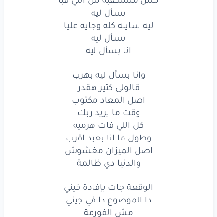
وانا
بسأل
ليه
بهرب
بسأل ليه
ليه سايبه كله وجايه عليا
قالولي
كتير
هقدر
بسأل ليه
اصل
المعاد
مكتوب
انا بسأل ليه
وقت
ما يريد
ربك
وانا بسأل ليه بهرب
قالولي كتير هقدر
كل
اللي
فات
هرميه
اصل المعاد مكتوب
وقت ما يريد ربك
وطول
ما انا
بعيد
اقرب
كل اللي فات هرميه
اصل
الميزان
مغشوش
وطول ما انا بعيد اقرب
اصل الميزان مغشوش
والدنيا
دي
ظالمة
والدنيا دي ظالمة
الوقعة
جات
بإفادة
فيني
الوقعة جات بإفادة فيني
دا
الموضوع
دا
في جيني
دا الموضوع دا في جيني
مش الفورمة