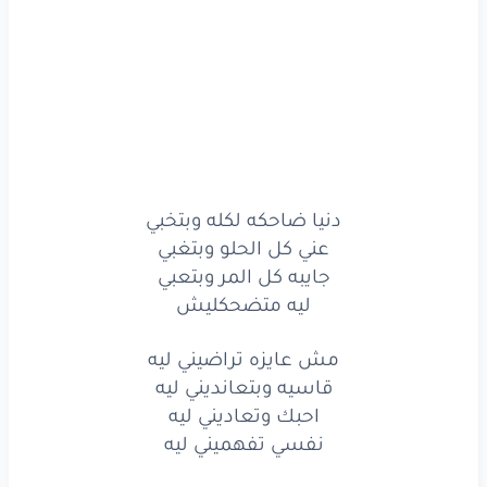
مش
عايزه
تراضيني
قاسيه
وبتعانديني
احبك
وتعاديني
نفسي
تفهميني
ليه
دنيا ضاحكه لكله وبتخبي
انا
بسأل
ليه
عني كل الحلو وبتغبي
مستقصداني
ليه
يا دنيا
جايبه كل المر وبتعبي
ليه متضحكليش
بسأل
ليه
مش عايزه تراضيني ليه
مش
مستكفيه
من اللي
فيا
قاسيه وبتعانديني ليه
احبك وتعاديني ليه
بسأل
ليه
نفسي تفهميني ليه
ليه
سايبه
كله
وجايه
عليا