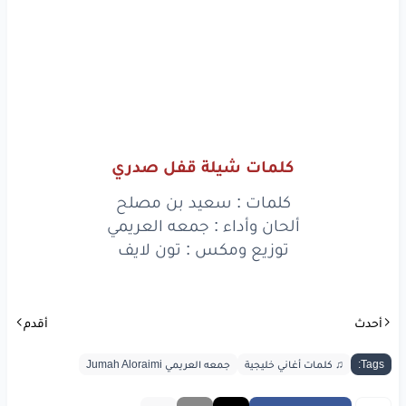
كلمات شيلة قفل صدري
كلمات : سعيد بن مصلح
ألحان وأداء : جمعه العريمي
توزيع ومكس : تون لايف
أحدث
أقدم
Tags:
♫ كلمات أغاني خليجية
جمعه العريمي Jumah Aloraimi