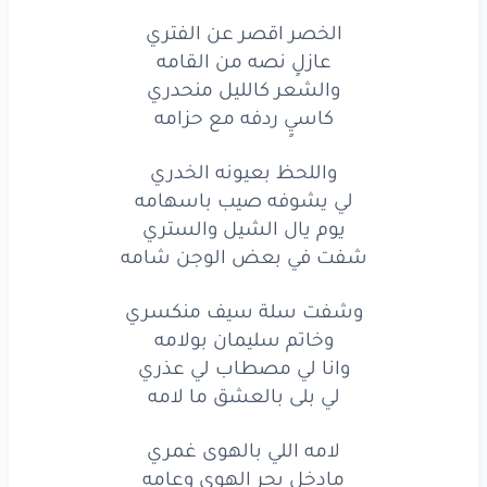
يوم
يال
الشيل
والستري
الخصر اقصر عن الفتري
عازلٍ نصه من القامه
شفت
في بعض
الوجن
شامه
والشعر كالليل منحدري
كاسيٍ ردفه مع حزامه
وشفت
سلة
سيف
منكسري
وخاتم
سليمان
بولامه
واللحظ بعيونه الخدري
لي يشوفه صيب باسهامه
وانا
لي
مصطاب
لي
عذري
يوم يال الشيل والستري
شفت في بعض الوجن شامه
لي
بلى
بالعشق
ما
لامه
وشفت سلة سيف منكسري
لامه
اللي
بالهوى
غمري
وخاتم سليمان بولامه
مادخل
بحر
الهوى
وعامه
وانا لي مصطاب لي عذري
لي بلى بالعشق ما لامه
ماخذاني
بغترٍ
وغدري
لامه اللي بالهوى غمري
الكريم
يواجه
اكرامه
مادخل بحر الهوى وعامه