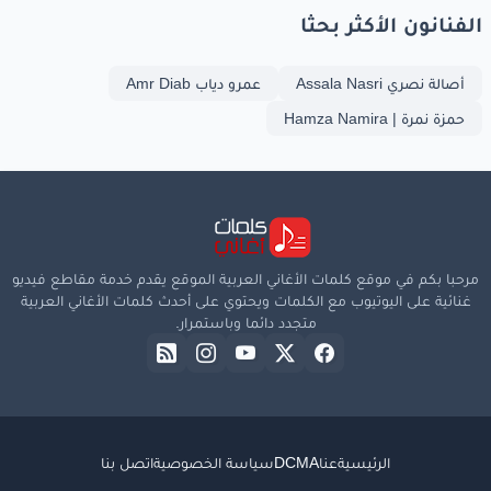
الفنانون الأكثر بحثا
أصالة نصري Assala Nasri
عمرو دياب Amr Diab
حمزة نمرة | Hamza Namira
مرحبا بكم في موقع كلمات الأغاني العربية الموقع يقدم خدمة مقاطع فيديو
غنائية على اليوتيوب مع الكلمات ويحتوي على أحدث كلمات الأغاني العربية
متجدد دائما وباستمرار.
الرئيسية
عنا
DCMA
سياسة الخصوصية
اتصل بنا