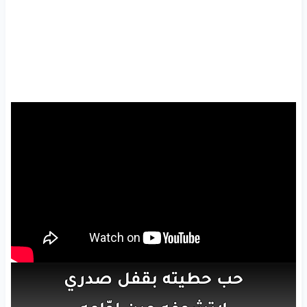
حب
حطيته
بقفل
صدري