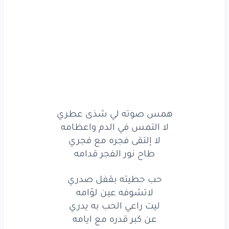
حب
حطيته
بقفل
صدري
لاتشوفه
عين
لوّامه
ليت
راعي
الحب
به
يدري
عن
كبر
قدره
مع
ايامه
الخصر
اقصر
عن
الفتري
همس صوته لي شذى عطري
لا التمس في الدم واعظامه
عازلٍ
نصه
من
القامه
لا إلتقى فجره مع فجري
والشعر
كالليل
منحدري
طاح نور الفجر قدامه
كاسيٍ
ردفه
مع
حزامه
حب حطيته بقفل صدري
لاتشوفه عين لوّامه
واللحظ
بعيونه
الخدري
ليت راعي الحب به يدري
عن كبر قدره مع ايامه
لي
يشوفه
صيب
باسهامه