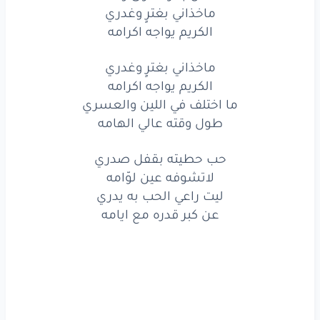
ماخذاني
بغترٍ
وغدري
ماخذاني بغترٍ وغدري
الكريم يواجه اكرامه
الكريم
يواجه
اكرامه
ماخذاني بغترٍ وغدري
ما اختلف
في اللين
والعسري
الكريم يواجه اكرامه
ما اختلف في اللين والعسري
طول
وقته
عالي
الهامه
طول وقته عالي الهامه
حب
حطيته
بقفل
صدري
حب حطيته بقفل صدري
لاتشوفه
عين
لوّامه
لاتشوفه عين لوّامه
ليت راعي الحب به يدري
ليت
راعي
الحب
به
يدري
عن كبر قدره مع ايامه
عن
كبر
قدره
مع
ايامه
www.lyrics-arabic.com