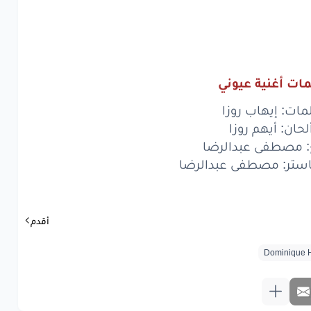
لك
تعى
طمني
مشتاقه
تشوفك
لك
تعى
طمني
ات أغنية عيوني
ني
عيوني
عيوني
مات: إيهاب روزا
اقه
تشوفك
لحان: أيهم روزا
: مصطفى عبدالرضا
لك
وينك
عني
تر: مصطفى عبدالرضا
www.lyrics-ara
أقدم