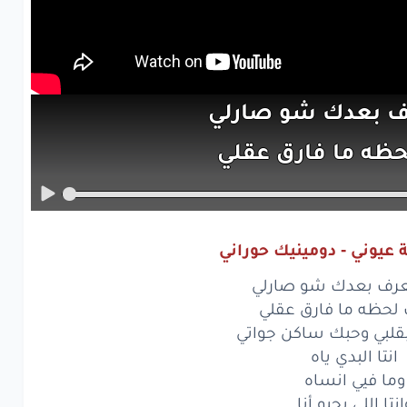
ف
بعدك
شو
صارلي
حظه
ما فارق
عقلي
بي
وحبك
ساكن
جواتي
تا
البدي
ياه
 عيوني - دومينيك حوراني
ا
فيي
انساه
عرف بعدك شو صارلي
ا
اللي
بحبو
أنا
لحظه ما فارق عقلي
ي بقلبي وحبك ساكن جواتي
فيي
كفي
بلاه
انتا البدي ياه
وما فيي انساه
مشتاقه
تشوفك
انتا اللي بحبو أنا