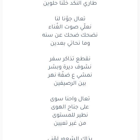
طاري النكد خلّنا حلوين
غيري
أبد
لالا
لا تجيب
تعال جوّنا لنا
طاري
النكد
خلّنا
حلوين
نعلّي صوت الغُناء
نضحك ضحك عن سنه
تعال
جوّنا
لنا
وما نحاتي بعدين
نعلّي
صوت
الغُناء
نقطع تذاكر سفر
نضحك
ضحك
عن
سنه
نشوف ديرة وبشر
نمشي ع ضفّة نهر
وما نحاتي
بعدين
بين الرصيفين
نقطع
تذاكر
سفر
تعال واحنا سوى
نشوف
ديرة
على جناح الهوى
وبشر
نطير للمستوى
نمشي
ع ضفّة
نهر
من غير تعيين
بين
الرصيفين
بذاك الشعور لمّني