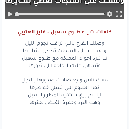
ونفسك
على
السجات
تعطي
بشايرها
تبا
تبرد
اجواء
المملكه
مع
طلوع
سهيل
وتسهل
عليك
الحاجه
اللي
تدورها
كلمات شيلة طلوع سهيل - فايز العتيبي
معك
ناس
واجد
ضاقت
صدورها
بالحيل
وصلك الفرج ياللي تراقب نجوم الليل
تحرا
العلوم
اللي
تسلي
خواطرها
ونفسك على السجات تعطي بشايرها
تبا تبرد اجواء المملكه مع طلوع سهيل
ليا
لاح
برقٍ
مقتفيه
المطر
والسيل
وتسهل عليك الحاجه اللي تدورها
وهب
البرد
وجمرة
القيض
بعثرها
معك ناس واجد ضاقت صدورها بالحيل
تحرا العلوم اللي تسلي خواطرها
وجونا
العسوس
وجو
بالاخبار
بالتفصيل
ليا لاح برقٍ مقتفيه المطر والسيل
علوم
الحياه
كلاً
يباها
ويذكرها
وهب البرد وجمرة القيض بعثرها
بدت
رحلةٍ
ماتقبل
الهون
والتأجيل
والاصحاب
شالت
عفشها
في
مواترها