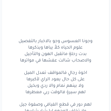
ليا
جالها
حنه
وجاء
للحصان
اصهيل
وهي
سارحه
خلفاتها
مع
عشايرها
تذكرني
الايات
في
محكم
التنزيل
ياسبحان
خلاقٍ
خلقها
وصورها
وجونا العسوس وجو بالاخبار بالتفصيل
علوم الحياه كلاً يباها ويذكرها
يباري
لها
عودٍ
معه
برنو
ودربيل
بدت رحلةٍ ماتقبل الهون والتأجيل
والاصحاب شالت عفشها في مواترها
ويمشي
لها
في
شفها
ما
يحيرها
يجوب
الديار
رضاً
لها
كل
وقت
محيل
اخوة رجالٍ فالمواقف تعدل الميل
على كل حال يعود الراي لأكبرها
تقول
انه
بكل
المواقع
يخيرها
ولا بينهم نمام والا ردي وبخيل
لهم سيرةٍ فالوقت ربي معطرها
زهور
النبات
اطيب
من
الورد
والاكليل
لهم دور في قطع الفيافي وصفوة جيل
ثلاثين
نوع
يعد
ويسمي
اكثرها
ولا تخلف الوجهه ليا شار شايرها