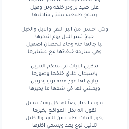
هذا
والله
الابداع
والفن
والتكميل
على صيد بر ودر خلفه وبن وهيل
رسومٍ طبيعيه بشتى مناظرها
صحيح
العلوم
اللي
تجي
من
مصادرها
وش احسن من البر النقي والابل والخيل
بعيدٍ
عن
ازعاج
الخواطر
وقال
وقيل
حياةٍ تسر البال يوم اتذكرها
على
شف
بالي
والوناسه
من
اخرها
ليا جالها حنه وجاء للحصان اصهيل
وهي سارحه خلفاتها مع عشايرها
على
شف
بالي
والوناسه
من
اخرها
تذكرني الايات في محكم التنزيل
ياسبحان خلاقٍ خلقها وصورها
يباري لها عودٍ معه برنو ودربيل
www.lyrics-arabic.com
ويمشي لها في شفها ما يحيرها
يجوب الديار رضاً لها كل وقت محيل
تقول انه بكل المواقع يخيرها
زهور النبات اطيب من الورد والاكليل
ثلاثين نوع يعد ويسمي اكثرها