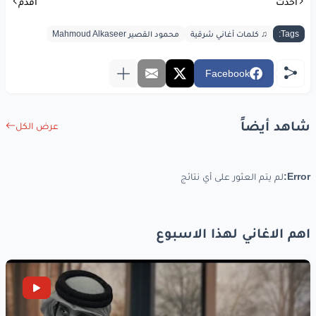
أحدث
مزاجي
عالي
أقدم
ورواق
لحالي
Tags:
♫ كلمات أغاني شرقية
محمود القصير Mahmoud Alkaseer
ما ضل
غير
أنا
وبس
Facebook
ع قلبي
غالي
شاهد أيضاً
عرض الكل
www.lyrics-arabic.com
Error:
لم يتم العثور على أي نتائج
اهم الاغاني لهذا الاسبوع