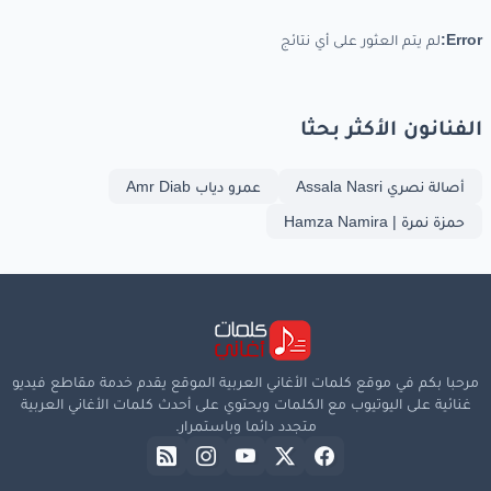
Error:
لم يتم العثور على أي نتائج
الفنانون الأكثر بحثا
أصالة نصري Assala Nasri
عمرو دياب Amr Diab
حمزة نمرة | Hamza Namira
مرحبا بكم في موقع كلمات الأغاني العربية الموقع يقدم خدمة مقاطع فيديو
غنائية على اليوتيوب مع الكلمات ويحتوي على أحدث كلمات الأغاني العربية
متجدد دائما وباستمرار.