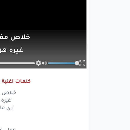
خلاص
مف
غيره
هو
زي
ما ت
لم
كلمات اغنية 
عملي
قلب
خلاص مف
عمري
بقي
غيره 
زي ما 
هو
تاج
را
ه
عملي قل