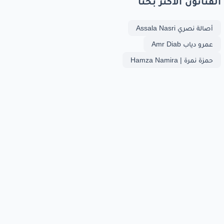
الفنانون الأكثر بحثا
أصالة نصري Assala Nasri
عمرو دياب Amr Diab
حمزة نمرة | Hamza Namira