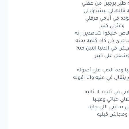
 طيّر برجين من عقلي
ه
ازاي
هوصفه
 قالهالي بيشتاق لي
رفه
بيدوب
وده في أيامي فرقلي
في عينيه
وغيّرني كتير
نا
بالشفا
والهنا
اص خليكوا شاهدين إنه
ري في كام كلمه يحنه
ا
أنا
وهعيش
جنبيه
 في الدنيا اتنين منه
شغل على كبير
يّر
برجين
من عقلي
الهالي
بيشتاق
لي
يا وده الحب على أصوله
 يتقال في عنيه وانا اقوله
ه
في أيامي
فرقلي
ني في ثانيه الا ثانيه
غيّرني
كتير
الي حياتي وعينيا
ص
خليكوا
ي سنيني اللي جايه
شاهدين
إنه
ومجاش قبليه
ري
في كام
كلمه
يحنه