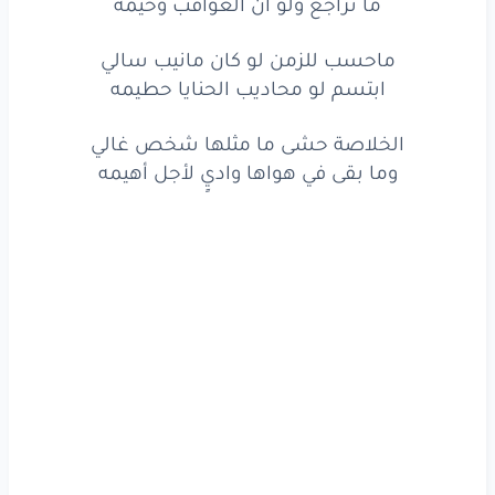
ما تراجع ولو ان العواقب وخيمه
www.lyrics-arabic.com
ماحسب للزمن لو كان مانيب سالي
ابتسم لو محاديب الحنايا حطيمه
الخلاصة حشى ما مثلها شخص غالي
وما بقى في هواها واديٍ لأجل أهيمه