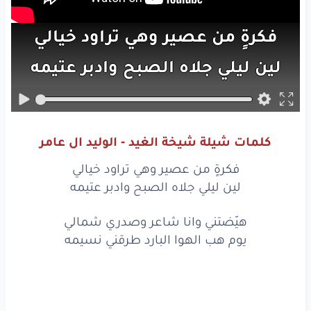
فكرةٍ
من
عصير
وهي
تراود
خيالي
لين
ليلي
جلاه
الصبح
وادبر
عتيمه
فكرةٍ
من
عصير
وهي
تراود
خيالي
لين
ليلي
جلاه
الصبح
وادبر
عتيمه
كلمات شيلة شيخة الغيد - الوليد ال عامر
هيّضتني
وانا
شاعر
وصدري
شمالي
فكرةٍ من عصير وهي تراود خيالي
يوم
هب
الهوا
البارد
طرقني
نسيمه
لين ليلي جلاه الصبح وادبر عتيمه
قلت
أغني
مادام
القاف
جاله
مجالي
هيّضتني وانا شاعر وصدري شمالي
يوم هب الهوا البارد طرقني نسيمه
دافعه
شوق
لعيون
الفتاه
العظيمه
شيخة
الغيد
بنت
معربين
الرجالي
بيني
وبينها
حب
وميانه
وشيمه