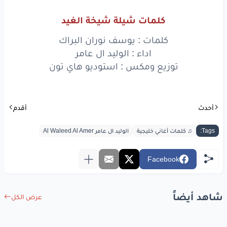
كلمات شيلة شيخة الغيد
كلمات : يوسف نوران البراك
اداء : الوليد ال عامر
توزيع ومكس : استوديو هاي تون
أحدث
أقدم
Tags:
♫ كلمات أغاني خليجية
الوليد ال عامر Al Waleed Al Amer
Facebook
شاهد أيضاً
عرض الكل