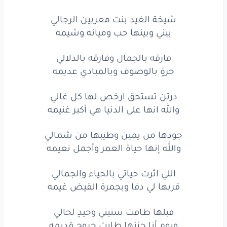
ويوم
أنا
حزتها
طابت
جروحٍ
قديمه
شيخة الغيد بنت معربين الرجالي
بيني وبينها حب وميانه وشيمه
كنت
ضامي
غلا
واروت
عروقي
زلالي
فارقه بالجمال وفارقه بالدلالي
جددت
ما
فنى
بالقلب
واحيت
هشيمه
حرةٍ بالوصوف وبالمبادي عديمه
هي
غناتي
وهي
دون
البشر
راس
مالي
درتن تستحق ارخص لها كل غالي
والله
إني
لها
لو
كان
عمري
قسيمه
والله انها على الدنيا هي أكبر غنيمه
هي
مغن
القصيد
وشمعتي
في
الليالي
جودها من يمين وطيبها من شمالي
والله إنها حياة العمر وأجمل نعيمه
دونها
ما
شعرت
للذة
الحب
قيمه
حمّلتني
جمايل
ما قوتها
الجمالي
اللي اثرت حياتي بالحياء والجمالي
قربها لي دفا وبجمرة القيض غيمه
يا عسى
زولها
بعيوني
الله
يديمه
قبلها طافت سنيني وحيدٍ لحالي
وقفةٍ
ما
تزول
ولو
تزول
الجبالي
ويوم أنا حزتها طابت جروحٍ قديمه