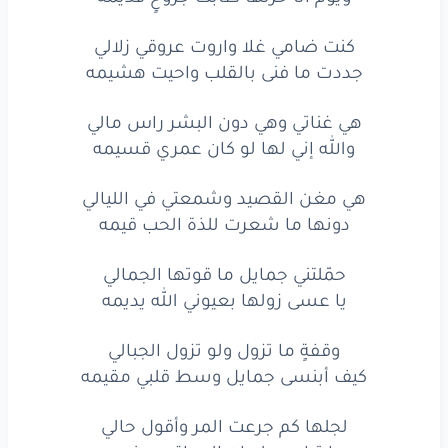
كيف
أبنسى
جمايل
وسط
قلبي
مقيمه
كنت ضامي غلا واروت عروقي زلالي
كيف
أبنسى
جمايل
وسط
قلبي
مقيمه
جددت ما فنى بالقلب واحيت هشيمه
لجلها
كم
جرعت
المر
وأقول
حالي
هي غناتي وهي دون البشر راس مالي
والله إني لها لو كان عمري قسيمه
ما تراجع
ولو
ان
العواقب
وخيمه
هي مغن القصيد وشمعتي في الليالي
ماحسب
للزمن
لو
كان
مانيب
سالي
دونها ما شعرت للذة الحب قيمه
ابتسم
لو
محاديب
الحنايا
حطيمه
حمّلتني جمايل ما قوتها الجمالي
الخلاصة
حشى
ما
مثلها
شخص
غالي
يا عسى زولها بعيوني الله يديمه
وما
بقى
في
هواها
واديٍ
لأجل
أهيمه
وقفةٍ ما تزول ولو تزول الجبالي
وما
بقى
في
هواها
واديٍ
لأجل
أهيمه
كيف أبنسى جمايل وسط قلبي مقيمه
لجلها كم جرعت المر وأقول حالي