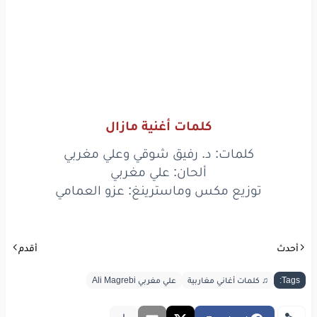
مازال
مازال
ذكراك
في البال
مازال
مازال
ننساك
محال
كلمات أغنية مازال
مازال
مازال
كلمات: د. رفيق شوقي وعلي مغربي
الأيام
طوال
ألحان: علي مغربي
توزيع مكس وماسترينغ: عزو العمامي
لو
غبنا
يوم
بكرة
يلاقينا
أحدث
أقدم
مازال
مازال
Tags:
♫ كلمات أغاني مغاربية
علي مغربي Ali Magrebi
ذكراك
في البال