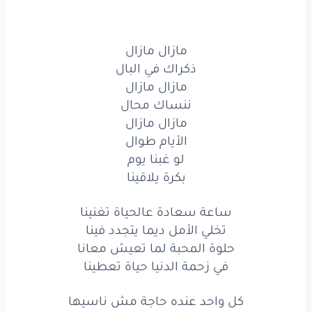
مازال
مازال
مازال مازال
الأيام
طوال
ذكراك في البال
لو
غبنا
يوم
مازال مازال
ننساك محال
بكرة
يلاقينا
مازال مازال
الأيام طوال
مازال
مازال
لو غبنا يوم
ذكراك
في البال
بكرة يلاقينا
مازال
مازال
ساعة سعادة عالحياة تغنينا
تخلي الأمل ديما يتجدد فينا
ننساك
محال
حلوة المحبة لما تعيش معانا
في زحمة الدنيا حياة تعطينا
مازال
مازال
الأيام
طوال
كل واحد عنده حاجة مش ناسيها