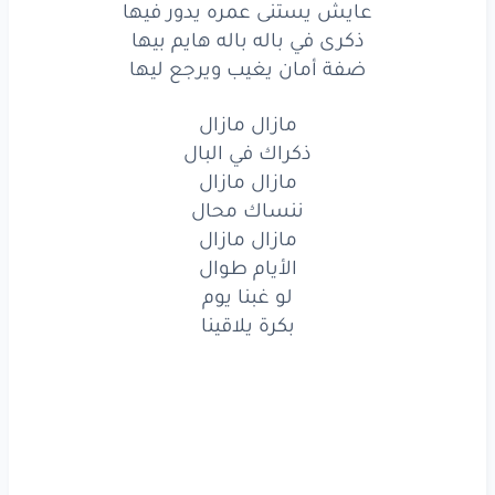
عايش يستنى عمره يدور فيها
لو
غبنا
يوم
ذكرى في باله باله هايم بيها
ضفة أمان يغيب ويرجع ليها
بكرة
يلاقينا
مازال مازال
ساعة
سعادة
عالحياة
تغنينا
ذكراك في البال
تخلي
الأمل
ديما
يتجدد
فينا
مازال مازال
ننساك محال
حلوة
المحبة
لما
تعيش
معانا
مازال مازال
الأيام طوال
في زحمة
الدنيا
حياة
تعطينا
لو غبنا يوم
كل
واحد
عنده
حاجة
مش
ناسيها
بكرة يلاقينا
عايش
يستنى
عمره
يدور
فيها
ذكرى
في باله
باله
هايم
بيها
ضفة
أمان
يغيب
ويرجع
ليها