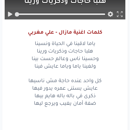
هلبا
حاجات
وذكريات
ورينا
وحسينا
ناس
وعالم
حست
بينا
ولغينا
ياما
وياما
عايش
فينا
كلمات اغنية مازال - علي مغربي
كل
واحد
عنده
حاجة
مش
ناسيها
ياما لاقينا في الحياة ونسينا
عايش
يستنى
عمره
يدور
فيها
هلبا حاجات وذكريات ورينا
وحسينا ناس وعالم حست بينا
ذكرى
في باله
باله
هايم
بيها
ولغينا ياما وياما عايش فينا
ضفة
أمان
يغيب
ويرجع
ليها
كل واحد عنده حاجة مش ناسيها
عايش يستنى عمره يدور فيها
مازال
مازال
ذكرى في باله باله هايم بيها
ذكراك
في البال
ضفة أمان يغيب ويرجع ليها
مازال
مازال
ننساك
محال