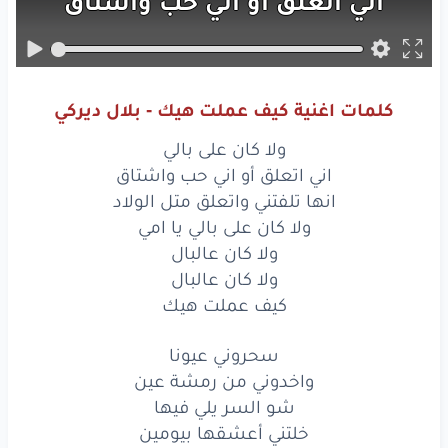
اني
اتعلق
أو
اني
حب
واشتاق
انها
تلفتني
واتعلق
متل
الولاد
ولا
كان
على
بالي
يا امي
كلمات اغنية كيف عملت هيك - بلال ديركي
ولا
كان
عالبال
ولا كان على بالي
ولا
كان
عالبال
اني اتعلق أو اني حب واشتاق
انها تلفتني واتعلق متل الولاد
كيف
عملت
هيك
ولا كان على بالي يا امي
ولا كان عالبال
سحروني
عيونا
ولا كان عالبال
واخدوني
كيف عملت هيك
من رمشة
عين
شو
السر
يلي فيها
سحروني عيونا
واخدوني من رمشة عين
خلتني
أعشقها
بيومين
شو السر يلي فيها
خلتني أعشقها بيومين
أنا
ماني
بوعيي
يا امي