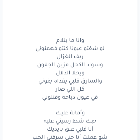
وانا
ما بنلام
لو
شفتو
عيونا
كنتو
فهمتوني
ريف
الغزال
وانا ما بنلام
لو شفتو عيونا كنتو فهمتوني
وسواد
الكحل
مزين
الجفون
ريف الغزال
ويحلا
الدلال
وسواد الكحل مزين الجفون
ويحلا الدلال
والسارق
قلبي
يفداه
جنوني
والسارق قلبي يفداه جنوني
كل اللي صار
كل
اللي صار
في عيون دباحة وقتلوني
في عيون
دباحة
وقتلوني
وأمانة عليك
وأمانة
عليك
حبك شط رسيني عليه
أنا قلبي علق بايديك
حبك
شط
رسيني
عليه
شو عملت أنا حتى سرقني الحب