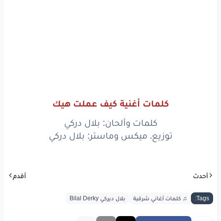
خلتني
أعشقها
بيومين
أنا
ماني
بوعيي
يا امي
أنا
ضايع
وين
كيف
عملت
هيك
كيف
عملت
هيك
كلمات أغنية كيف عملت هيك
سحروني
عيونا
كلمات وألحان: بلال دركي
واخدوني
من رمشة
عين
توزيع، ميكس وماستر: بلال دركي
شو
السر
يلي فيها
أحدث
أقدم
خلتني
أعشقها
بيومين
أنا
ماني
بوعيي
يا امي
Tags:
♫ كلمات أغاني شرقية
بلال ديركي Bilal Derky