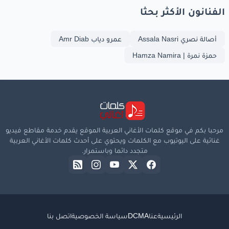
الفنانون الأكثر بحثا
أصالة نصري Assala Nasri
عمرو دياب Amr Diab
حمزة نمرة | Hamza Namira
مرحبا بكم في موقع كلمات الأغاني العربية الموقع يقدم خدمة مقاطع فيديو
غنائية على اليوتيوب مع الكلمات ويحتوي على أحدث كلمات الأغاني العربية
متجدد دائما وباستمرار.
الرئيسية
عنا
DCMA
سياسة الخصوصية
اتصل بنا