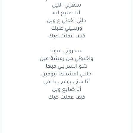
سهّرني الليل
أنا
قلبي
علق
بايديك
أنا ضايع ليه
شو
عملت
أنا
حتى
سرقني
الحب
دلني اخدني ع وين
ورسيني عليك
سهّرني
الليل
كيف عملت هيك
أنا
ضايع
ليه
سحروني عيونا
دلني
اخدني
ع وين
واخدوني من رمشة عين
شو السر يلي فيها
ورسيني
عليك
خلتني أعشقها بيومين
أنا ماني بوعيي يا امي
كيف
عملت
هيك
أنا ضايع وين
سحروني
عيونا
كيف عملت هيك
واخدوني
من رمشة
عين
شو
السر
يلي فيها