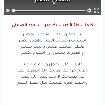
بين
تحقيق
الاماني
وتحديد
المصير
كلمات اغنية حبيت بضمير - سعود الصليلي
انكسرت
وكسرت
العمر
بين تحقيق الاماني وتحديد المصير
تلهمني
الصبر
انكسرت وكسرت العمر تلهمني الصبر
غلطتي ضيعت نفسي وحبيت بضمير
غلطتي
ضيعت
نفسي
والعمر ما يسمح اني احبك وانكسر
وحبيت
بضمير
عادي يا قلبي تحمل وانا عرفك كبير
وعالج جروحك بعزمك ولو وضعك خطر
والعمر
ما يسمح
اني
عن طموحك لا تخلا يصير اللي يصير
احبك
وانكسر
واحفظ العزه بنفسك مثل حفظ الصور
عادي
يا قلبي
تحمل
وانا
عرفك
كبير