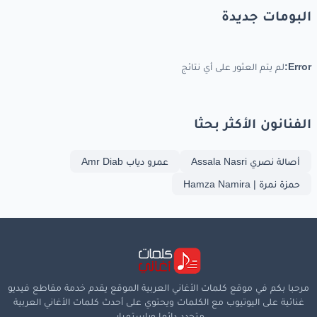
البومات جديدة
Error:
لم يتم العثور على أي نتائج
الفنانون الأكثر بحثا
أصالة نصري Assala Nasri
عمرو دياب Amr Diab
حمزة نمرة | Hamza Namira
مرحبا بكم في موقع كلمات الأغاني العربية الموقع يقدم خدمة مقاطع فيديو
غنائية على اليوتيوب مع الكلمات ويحتوي على أحدث كلمات الأغاني العربية
متجدد دائما وباستمرار.