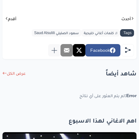
من يعوضني
سنيني
وملذات
العمر
أحدث
أقدم
كيف
ابنسى
ذكرياتك
Tags:
♫ كلمات أغاني خليجية
سعود الصليلي Saud Alsulili
وانا
مثل
الاسير
Facebook
كيف
ابنسى
مامضالي
من
جروح
وقهر
شاهد أيضاً
عرض الكل
صفعة
الايام
فيني
Error:
لم يتم العثور على أي نتائج
رحاتن
تستدير
ما
عرفت
اجمع
اشتاتي
اهم الاغاني لهذا الاسبوع
ولا
عندي
عذر