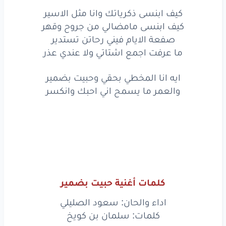
ليت
لي
حيله
وقدره
كيف ابنسى ذكرياتك وانا مثل الاسير
كيف ابنسى مامضالي من جروح وقهر
عن
الواقع
اطير
صفعة الايام فيني رحاتن تستدير
ما عرفت اجمع اشتاتي ولا عندي عذر
كان
ماعشت
اتعذب
ولا
عشت
الكدر
ايه انا المخطي بحقي وحبيت بضمير
والعمر ما يسمح اني احبك وانكسر
من محطات
المحبة
بدايات
المسير
ومن
محطات
الموادع
بدايات
السهر
كلمات أغنية حبيت بضمير
بس
يا وقتي
كفاني
اداء والحان: سعود الصليلي
ترا
عمري
قصير
كلمات: سلمان بن كويخ