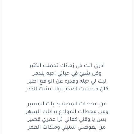
وعالج
جروحك
بعزمك
ولو
وضعك
خطر
عن
طموحك
لا
تخلا
يصير
اللي
يصير
واحفظ
العزه
بنفسك
ادري انك في زمانك تحملت الكثير
وكل شيئٍ في حياتي احبه يندمر
مثل
حفظ
الصور
ليت لي حيله وقدره عن الواقع اطير
ادري
انك
في زمانك
كان ماعشت اتعذب ولا عشت الكدر
تحملت
الكثير
من محطات المحبة بدايات المسير
ومن محطات الموادع بدايات السهر
وكل
شيئٍ
في حياتي
بس يا وقتي كفاني ترا عمري قصير
من يعوضني سنيني وملذات العمر
احبه
يندمر