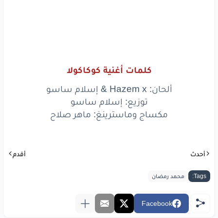
ماسك
في ايديا
الكان
الاحمر
طول
ما انتي
معايا
أنا
مش
عطشان
كوكا
كولا
كوكا
كان
كوكا
كولا
كولا
كان
كلمات أغنية كوكاكولا
كوكا
كولا
ألحان: Hazem x & إسلام ساسو
توزيع: إسلام ساسو
كوكا
كوكا
كولا
مكساج وماسترينغ: ماهر صلاح
كاسبان
أحدث
أقدم
www.lyrics-arabic.com
Tags:
محمد رمضان
Facebook