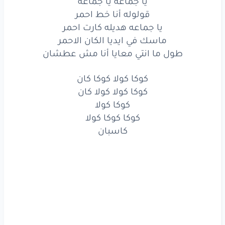
يا جماعه يا جماعه
كوكا
كان
كوكا
كولا
قولوله أنا خط احمر
يا جماعه هديله كارت احمر
كولا
كان
كوكا
كولا
ماسك في ايديا الكان الاحمر
كوكا
كوكا
كولا
طول ما انتي معايا أنا مش عطشان
روقان
كوكا كولا كوكا كان
كوكا كولا كولا كان
ملك
شكلك
كده
مش
سالك
كوكا كولا
أنا
مصري
يا زمبلك
كوكا كوكا كولا
كاسبان
أنا
اهلي
أنا
زمالك
يا جماعه
يا جماعه
قولوله
أنا
خط
احمر
يا جماعه
هديله
كارت
احمر