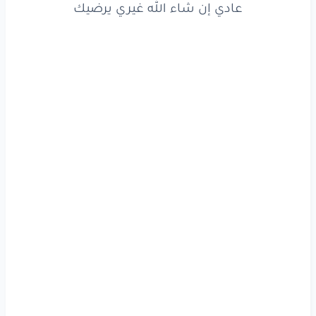
عادي إن شاء الله غيري يرضيك
عالدم
عالدم
سوا
وحق
صوتي
اللي
دوا
ما بيع
ولا
خون
والعِشرة
ما تهون
لو
ع
أذاي
نوى
جار
الزمان
يا
عيني
باعوني
اللي منّي
وفيني
سهي
الوفا
اللي
فيهن
رشوا
العتم
يرويني
وتهون
يا قلوب