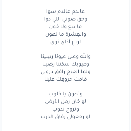
والعِشرة
ما تهون
عالدم عالدم سوا
لو
ع
أذاي
نوى
وحق صوتي اللي دوا
ما بيع ولا خون
والله
وعلى
عيونا
رسِينا
والعِشرة ما تهون
لو ع أذاي نوى
وعيوبك
سكتنا
رضينا
والله وعلى عيونا رسِينا
ولما
العرج
رافق
دروبي
وعيوبك سكتنا رضينا
قامت
حروفِك
علينا
ولما العرج رافق دروبي
قامت حروفِك علينا
وتهون
يا قلوب
وتهون يا قلوب
لو
خان
رمل
الأرض
لو خان رمل الأرض
وتروح
ندوب
وتروح ندوب
لو رجعولي رفاق الدرب
لو
رجعولي
رفاق
الدرب