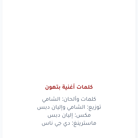
وتهون
يا قلوب
لو
خان
رمل
الأرض
وتروح
ندوب
لو
رجعولي
رفاق
الدرب
www.lyrics-arabic.com
كلمات أغنية بتهون
كلمات وألحان: الشامي
توزيع: الشامي وإليان دبس
مكس: إليان دبس
ماسترينغ: دي جي ناس