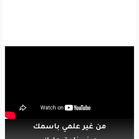
من
غير
علمي
باسمك