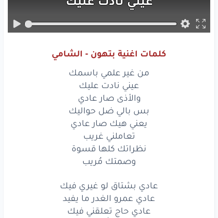
عيني
نادت
عليك
والأذى
صار
عادي
بس
بالي
ضل
حواليك
كلمات اغنية بتهون - الشامي
يعني
هيك
صار
عادي
من غير علمي باسمك
تعاملني
غريب
عيني نادت عليك
والأذى صار عادي
نظراتك
كلها
قسوة
بس بالي ضل حواليك
يعني هيك صار عادي
وصمتك
مُريب
تعاملني غريب
عادي
بشتاق
لو
نظراتك كلها قسوة
غيري
فيك
وصمتك مُريب
عادي
عمرو
الغدر
ما يفيد
عادي بشتاق لو غيري فيك
عادي
حاج
تعلقني
فيك
عادي عمرو الغدر ما يفيد
عادي حاج تعلقني فيك
عادي
إن شاء
الله
غيري
يرضيك