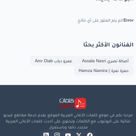
Error:
لم يتم العثور على أي نتائج
الفنانون الأكثر بحثا
أصالة نصري Assala Nasri
عمرو دياب Amr Diab
حمزة نمرة | Hamza Namira
مرحبا بكم في موقع كلمات الأغاني العربية الموقع يقدم خدمة مقاطع فيديو
غنائية على اليوتيوب مع الكلمات ويحتوي على أحدث كلمات الأغاني العربية
متجدد دائما وباستمرار.