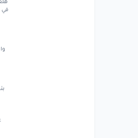
وان
هلعب
في ا
من
اسماع
وا
م
م
بت
بكسر
ا
انا
م
ع
هلعب
في اي