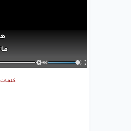
هن
ما
كلمات ا
م
اللي
يندب