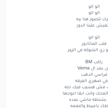
الو
الو
الو الو
الو الو
الو
الو
رك تتصور هنا بيه
تتصور
هنا
بيه
عيش علينا الدور
يش
علينا
الدور
الو الو
قلب الماتادور
الو
الو
 زي الشوكه في الزور
لب
الماتادور
راكب BM
ي
الشوكه
في الزور
 بعد ال Verna
فراسي الدهب
راكب
BM
 في ضهري الفرقه
مش هسيب فيك حته
بعد
ال Verna
لمحك وانت ابقا اعوجها
اسي
الدهب
بشنطه ماشي بعده
 ياعبيط والنعمه