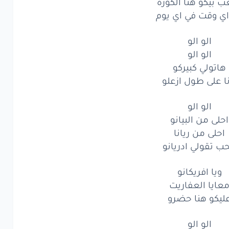
ا
بطولي
ازعلو
 بيكو هنا الكوره
ي وقت في اي يوم
الو
الو
الو الو
ادريانو
الو الو
ليه
هنا
لحد
ميلانو
هاتولي كبيركو
نا على طول ازعلو
الو
الو
الو الو
ليش
كتالوج
احلى من البيانو
احلى من ريانا
ليش
انا
فيه
حب تقولي ادريانو
لباب
مش
الكالون
ويا افريكانو
هنا
ديناصور
عايا العفاريت
ليكو هنا حضرو
بيكو
هنا
الكوره
وقت
الو الو
في اي
يوم