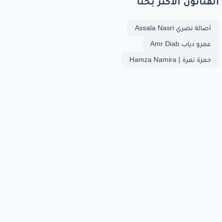
الفنانون الأكثر بحثا
أصالة نصري Assala Nasri
عمرو دياب Amr Diab
حمزة نمرة | Hamza Namira