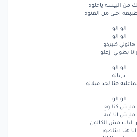
 ضهري
الفرقه
 من البيسه ياحلوه
لطبيعه احلى من الغنوه
ش
هسيب
فيك
حته
الو الو
محك
وانت
ابقا
اعوجها
الو الو
شنطه
ماشي
بعده
هاتولي كبيركو
انا بطولي ازعلو
ك
ياعبيط
والنعمه
الو الو
من
البيسه
ياحلوه
ادريانو
يعه
احلى
من
الغنوه
عليه هنا لحد ميلانو
الو
الو
الو الو
مليش كتالوج
الو
الو
مليش انا فيه
الباب مش الكالون
تولي
كبيركو
انا هنا ديناصور