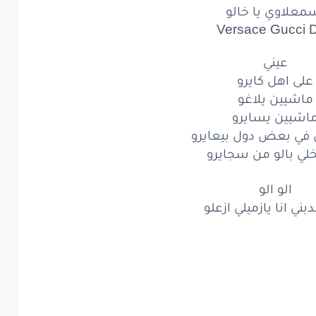
معلاوي يا خالو
الو
الو
Versace Gucci D
الو
الو
عيني
على اهل كايرو
تولي
كبيركو
ماشيين يلاغو
لى
طول
اشيين يسايرو
ازعلو
 في بعض دول بيعايرو
الو
الو
خلي بالو من سجايرو
لى
من البيانو
الو الو
دبني انا يازميلي ازعلو
لى
من ريانا
ب
تقولي
ادريانو
يا
افريكانو
يا
العفاريت