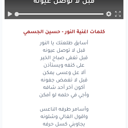
قبل
لا توصل
عيونه
قبل
تغفى
صباح
الخير
على
كتفه
ويستأذن
كلمات اغنية النور - حسين الجسمي
ألا
عل
وعسى
يمكن
أسابق طلعتك يا النور
قبل
لا تغمض
جفونه
قبل لا توصل عيونه
قبل تغفى صباح الخير
أكون
آخر
أحد
شافه
على كتفه ويستأذن
ألا عل وعسى يمكن
وأجي
في
حلمه
لو
أمكن
قبل لا تغمض جفونه
أسابق
طلعتك
أكون آخر أحد شافه
يا
النور
وأجي في حلمه لو أمكن
قبل
لا توصل
عيونه
وأسامر طرفه الناعس
قبل
تغفى
صباح
الخير
واقول الغالي وشلونه
يجاوبني كسل حرفه
على
كتفه
ويستأذن