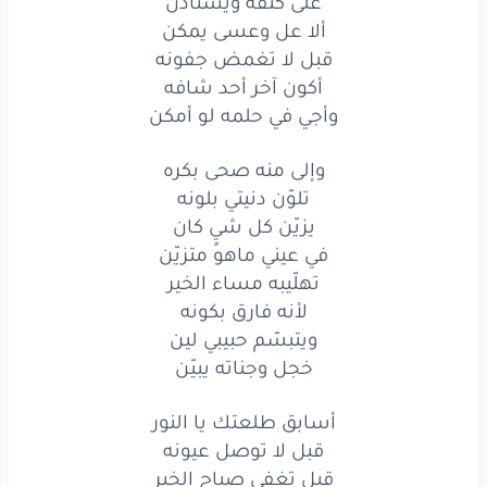
على كتفه ويستأذن
أسابق
طلعتك
يا
النور
ألا عل وعسى يمكن
قبل لا تغمض جفونه
قبل
لا توصل
عيونه
أكون آخر أحد شافه
قبل
تغفى
صباح
الخير
وأجي في حلمه لو أمكن
على
كتفه
ويستأذن
وإلى منه صحى بكره
تلوّن دنيتي بلونه
ألا
عل
وعسى
يمكن
يزيّن كل شيٍ كان
في عيني ماهو متزيّن
قبل
لا تغمض
جفونه
تهلّيبه مساء الخير
أكون
آخر
أحد
شافه
لأنه فارق بكونه
ويتبسّم حبيبي لين
وأجي
في
حلمه
لو
أمكن
خجل وجناته يبيّن
وإلى
منه
صحى
بكره
أسابق طلعتك يا النور
تلوّن
دنيتي
بلونه
قبل لا توصل عيونه
قبل تغفى صباح الخير