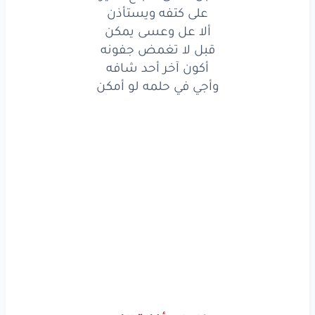
يزيّن
كل
شيٍ
كان
على كتفه ويستأذن
ألا عل وعسى يمكن
في عيني
ماهو
متزيّن
قبل لا تغمض جفونه
أكون آخر أحد شافه
تهلّيبه
مساء
الخير
وأجي في حلمه لو أمكن
لأنه
فارق
بكونه
ويتبسّم
حبيبي
لين
خجل
وجناته
يبيّن
وإلى
منه
صحى
بكره
تلوّن
دنيتي
بلونه
يزيّن
كل
شيٍ
كان
في عيني
ماهو
متزيّن