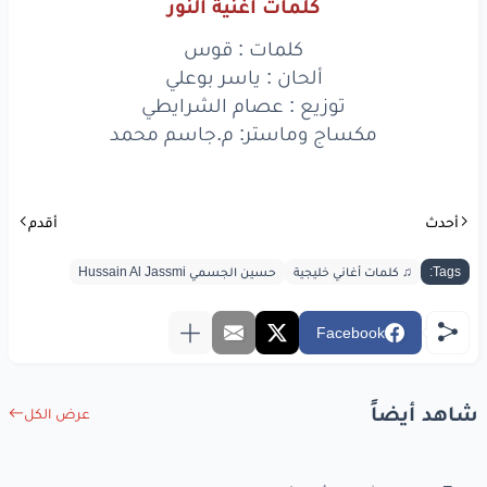
تهلّيبه
مساء
الخير
كلمات أغنية النور
لأنه
فارق
كلمات : قوس
بكونه
ألحان : ياسر بوعلي
ويتبسّم
حبيبي
لين
توزيع : عصام الشرايطي
مكساج وماستر: م.جاسم محمد
خجل
وجناته
يبيّن
أسابق
طلعتك
يا
النور
أحدث
أقدم
قبل
لا توصل
عيونه
Tags:
♫ كلمات أغاني خليجية
حسين الجسمي Hussain Al Jassmi
قبل
تغفى
صباح
الخير
Facebook
على
كتفه
ويستأذن
ألا
عل
وعسى
يمكن
شاهد أيضاً
عرض الكل
قبل
لا تغمض
جفونه
أكون
آخر
أحد
شافه