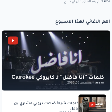
Error:
لم يتم العثور على أي نتائج
وأجي
في
حلمه
لو
أمكن
اهم الاغاني لهذا الاسبوع
www.lyrics-arabic.com
hassan
-
أغسطس 05, 2026