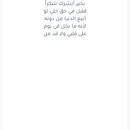
بخير أبشرك شكراً
ألا
عل
وعسى
يمكن
قليل في حق خلي لو
أبيع الدنيا من دونه
قبل
لا تغمض
جفونه
لأنه ما بخل في يوم
على قلبي ولا قد من
أكون
آخر
أحد
شافه
وأجي
في
حلمه
لو
أمكن
وأسامر
طرفه
الناعس
واقول
الغالي
وشلونه
يجاوبني
كسل
حرفه
بخير
أبشرك
شكراً
قليل
في حق
خلي
لو
أبيع
الدنيا
من دونه