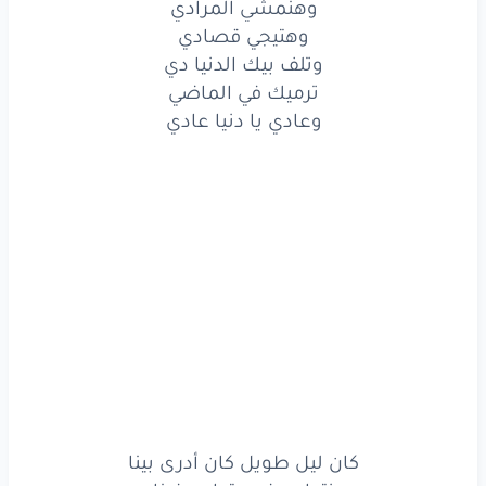
وهنمشي المرادي
وهتيجي
قصادي
وهتيجي قصادي
وتلف بيك الدنيا دي
وتلف
بيك
الدنيا
دي
ترميك في الماضي
وعادي يا دنيا عادي
ترميك
في الماضي
وعادي
يا دنيا
عادي
ولا
لينا
أعادي
كارت
ومقلوب
ع الفاضي
ولا
لينا
مكان
وهنمشي
المرادي
وهتيجي
قصادي
وتلف
بيك
الدنيا
دي
كان ليل طويل كان أدرى بينا