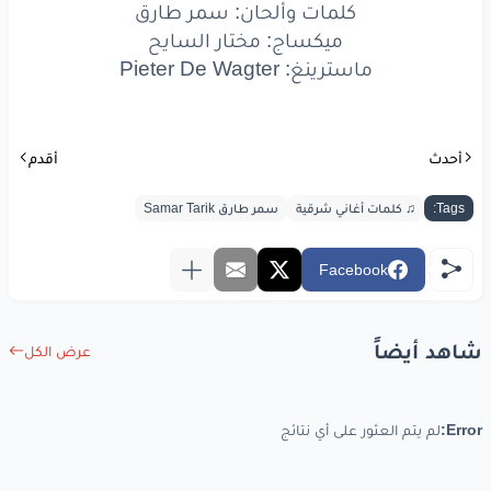
كلمات وألحان: سمر طارق
ولا
لينا
أعادي
ميكساج: مختار السايح
كارت
ومقلوب
ع الفاضي
ماسترينغ: Pieter De Wagter
ولا
لينا
مكان
وهنمشي
المرادي
أحدث
أقدم
وهتيجي
قصادي
Tags:
♫ كلمات أغاني شرقية
سمر طارق Samar Tarik
وتلف
بيك
الدنيا
دي
Facebook
ترميك
في الماضي
شاهد أيضاً
وعادي
يا دنيا
عادي
عرض الكل
Error:
لم يتم العثور على أي نتائج
www.lyrics-arabic.com