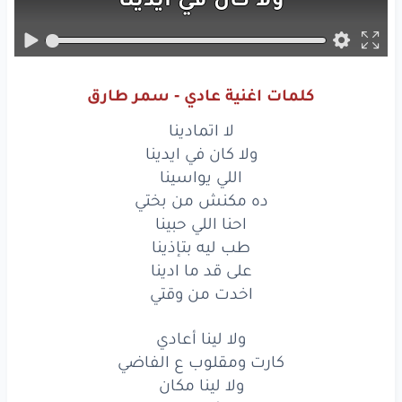
اللي
يواسينا
ده مكنش
من بختي
كلمات اغنية عادي - سمر طارق
احنا
اللي حبينا
لا اتمادينا
طب
ليه
بتإذينا
ولا كان في ايدينا
اللي يواسينا
على
قد
ما ادينا
ده مكنش من بختي
احنا اللي حبينا
اخدت
من وقتي
طب ليه بتإذينا
ولا
لينا
على قد ما ادينا
أعادي
اخدت من وقتي
كارت
ومقلوب
ع الفاضي
ولا لينا أعادي
ولا
لينا
مكان
كارت ومقلوب ع الفاضي
ولا لينا مكان
وهنمشي
المرادي