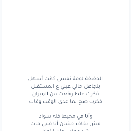
مش
عارفة
أفوق
من الصدمة
صدقت
كل
الحواديت
ما انت
شاطر
في التمثيل
آه
الحقيقة
لومة
نفسي
كانت
أسهل
بتجاهل
حالي
عيني
ع المستقبل
فكرت
غلط
وقعت
من الميزان
الحقيقة لومة نفسي كانت أسهل
فكرت
صح
لما
عدى
الوقت
وفات
بتجاهل حالي عيني ع المستقبل
وأنا
في محيط
كله
سواد
فكرت غلط وقعت من الميزان
فكرت صح لما عدى الوقت وفات
مش
بخاف
عشان
أنا
قلبي
مات
وأنا في محيط كله سواد
شد
وجذب
حان
الأوان
مش بخاف عشان أنا قلبي مات
شد وجذب حان الأوان