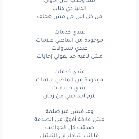
الدنيا
دي
كتاب
الدنيا دي كتاب
من كل
اللي جي
مش
هخاف
من كل اللي جي مش هخاف
عندي
كدمات
عندي كدمات
موجودة من الماضي علامات
موجودة
من الماضي
علامات
عندي تساؤلات
عندي
تساؤلات
مش لاقية حد يقولي إجابات
مش
لاقية
حد
يقولي
إجابات
عندي كدمات
موجودة من الماضي علامات
عندي
كدمات
عندي حسابات
لازم آخد حقي من زمان
موجودة
من الماضي
علامات
عندي
حسابات
وما فيش غير ضلمة
مش عارفة أفوق من الصدمة
لازم
آخد
حقي
من زمان
صدقت كل الحواديت
ما انت شاطر في التمثيل
وما فيش
غير
ضلمة