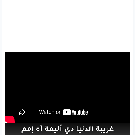
غريبة
الدنيا
دي
أليمة
آه
إمم