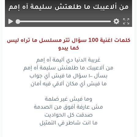
من
ألاعيبك
ما طلعتش
سليمة
آه
إمم
بسأل
100
سؤال
ما فيش
أي
جواب
ما فيش
أي
مكان
ألاقي
فيه
أمان
كلمات اغنية 100 سؤال تتر مسلسل ما تراه ليس
بسأل
100
سؤال
ما فيش
أي
جواب
كما يبدو
ما فيش
أي
مكان
ألاقي
فيه
أمان
غريبة الدنيا دي أليمة آه إمم
من ألاعيبك ما طلعتش سليمة آه إمم
وما فيش
غير
ضلمة
بسأل ١٠٠ سؤال ما فيش أي جواب
ما فيش أي مكان ألاقي فيه أمان
مش
عارفة
أفوق
من الصدمة
وما فيش غير ضلمة
صدقت
كل
الحواديت
مش عارفة أفوق من الصدمة
ما انت
شاطر
في التمثيل
صدقت كل الحواديت
ما انت شاطر في التمثيل
وما فيش
غير
ضلمة