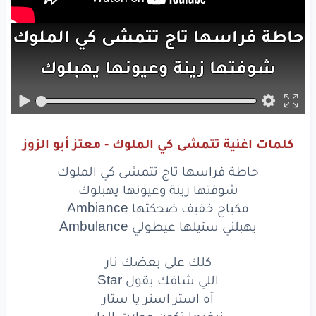
حاطة
فراسها
تاج
تتمشى
كي
الملوك
شوفتها
زينة
وعيونها
يهبلوك
مكياج
خفيف
ضحكتها
Ambiance
يهبلني
ستيلها
عيطولي
Ambulance
كلمات اغنية تتمشى كي الملوك - معتز أبو الزوز
كلك
على
بعضك
نار
حاطة فراسها تاج تتمشى كي الملوك
اللي
شافك
يقول
Star
شوفتها زينة وعيونها يهبلوك
مكياج خفيف ضحكتها Ambiance
آه
استر
استر
يا ستار
يهبلني ستيلها عيطولي Ambulance
نبغيها
تكون
مولات
الدار
كلك على بعضك نار
اللي شافك يقول Star
كلك
على
بعضك
نار
آه استر استر يا ستار
اللي
شافك
يقول
Star