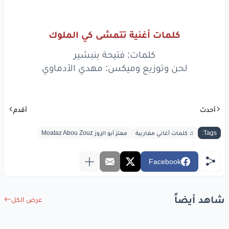
وآه
يا الرب
العالي
هاد
الشيرة
شاغلة
بالي
كلمات أغنية تتمشى كي الملوك
راني
قدام
دارهم
تنزلي
كلمات: فتيحة بنبشير
لحن وتوزيع وميكس: مهدي الأدماوي
نبغي
نشوفها
عاد
نولي
وآه
يا الرب
العالي
أحدث
أقدم
هاد
الشيرة
شاغلة
بالي
Tags:
♫ كلمات أغاني مغاربية
معتز أبو الزوز Moataz Abou Zouz
راني
قدام
دارهم
تنزلي
Facebook
نبغي
نشوفها
عاد
نولي
وآه
يا الرب
العالي
شاهد أيضاً
عرض الكل
هاد
الشيرة
شاغلة
بالي