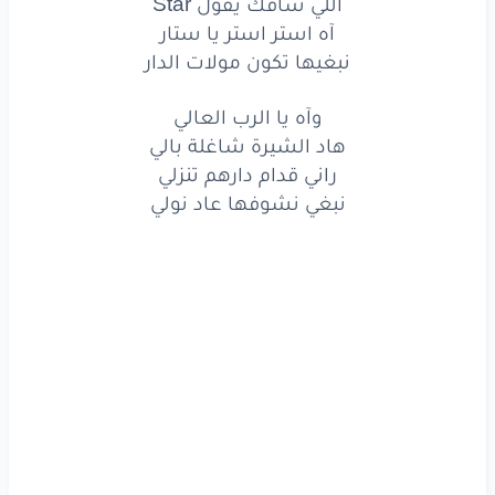
اللي شافك يقول Star
آه
استر
استر
يا ستار
آه استر استر يا ستار
نبغيها تكون مولات الدار
نبغيها
تكون
مولات
الدار
وآه يا الرب العالي
كلك
على
بعضك
نار
هاد الشيرة شاغلة بالي
اللي
شافك
يقول
Star
راني قدام دارهم تنزلي
نبغي نشوفها عاد نولي
آه
استر
استر
يا ستار
نبغيها
تكون
مولات
الدار
وآه
يا الرب
العالي
هاد
الشيرة
شاغلة
بالي
راني
قدام
دارهم
تنزلي
نبغي
نشوفها
عاد
نولي