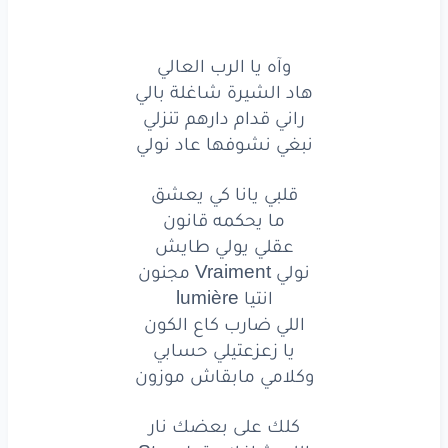
قلبي
يانا
كي
يعشق
وآه يا الرب العالي
ما يحكمه
قانون
هاد الشيرة شاغلة بالي
راني قدام دارهم تنزلي
عقلي
يولي
طايش
نبغي نشوفها عاد نولي
نولي
Vraiment
مجنون
قلبي يانا كي يعشق
انتيا
lumière
ما يحكمه قانون
عقلي يولي طايش
اللي ضارب
كاع
الكون
نولي Vraiment مجنون
يا
زعزعتيلي
حسابي
انتيا lumière
اللي ضارب كاع الكون
وكلامي
مابقاش
موزون
يا زعزعتيلي حسابي
وكلامي مابقاش موزون
كلك
على
بعضك
نار
كلك على بعضك نار
اللي
شافك
يقول
Star