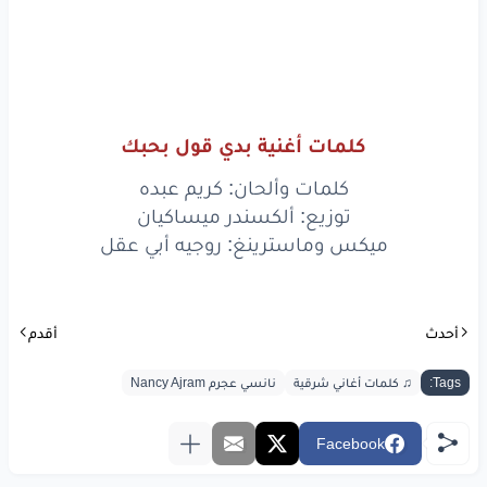
بدي
عيش
بقلبك
ويفلّو،
يفلّو
كلمات أغنية بدي قول بحبك
www.lyrics-arabic.com
كلمات وألحان: كريم عبده
توزيع: ألكسندر ميساكيان
ميكس وماسترينغ: روجيه أبي عقل
أحدث
أقدم
Tags:
♫ كلمات أغاني شرقية
نانسي عجرم Nancy Ajram
Facebook