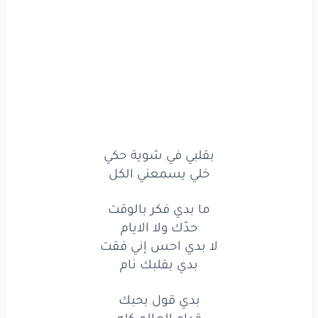
بدي
قول
بحبك
قدام
العالم
كله
بدي
عيش
بقلبك
ويفلّو،
يفلّو
بقلبي
في
شوية
حكي
بقلبي في شوية حكي
خلي يسمعني الكل
خلي
يسمعني
الكل
ما
بدي
فكر
بالوقت
ما بدي فكر بالوقت
حدّك ولا الايام
حدّك
ولا
الايام
لا بدي احس إني فقت
بدي بقلبك نام
لا
بدي
احس
إني
فقت
بدي قول بحبك
بدي
بقلبك
نام
قدام العالم كله