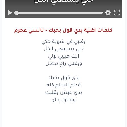
انت
حبيبي
لإلي
وبقلبي
راح
بتضل
كلمات اغنية بدي قول بحبك - نانسي عجرم
بقلبي
في
شوية
حكي
بقلبي في شوية حكي
خلي
يسمعني
الكل
خلي يسمعني الكل
انت حبيبي لإلي
انت
حبيبي
لإلي
وبقلبي راح بتضل
وبقلبي
راح
بتضل
بدي قول بحبك
قدام العالم كله
بدي
قول
بحبك
بدي عيش بقلبك
قدام
العالم
كله
ويفلّو، يفلّو
بدي
عيش
بقلبك
ويفلّو،
يفلّو