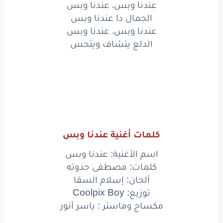
عندنا وبس، عندنا وبس
لينا
بصمتنا
ولينا
شكلنا
الجمال دا عندنا وبس
عندنا وبس، عندنا وبس
بالشوق
دول
مابقوش
قدنا
الدلع يتشاف ويتحس
خدكوا
الشوق
جابكوا
الشوق
وراحتكوا
هتفضل
عندنا
عندنا
وبس،
عندنا
وبس
الجمال
دا
عندنا
وبس
كلمات أغنية عندنا وبس
عندنا
وبس،
عندنا
وبس
اسم الأغنية: عندنا وبس
الدلع
يتشاف
ويتحس
كلمات: مصطفى حدوته
ألحان: إسلام السقا
عندنا
وبس،
عندنا
وبس
توزيع: Coolpix Boy
مكساج وماستر : ياسر أنور
الجمال
دا
عندنا
وبس