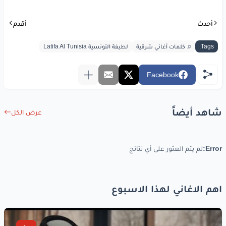
عندنا
وبس،
عندنا
وبس
أحدث
أقدم
الدلع
يتشاف
ويتحس
Tags:
♫ كلمات أغاني شرقية
لطيفة التونسية Latifa Al Tunisia
www.lyrics-arabic.com
Facebook
شاهد أيضاً
عرض الكل
Error:
لم يتم العثور على أي نتائج
اهم الاغاني لهذا الاسبوع