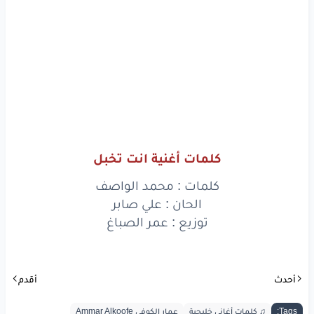
ماكو
شبيهك
ماكو
حسنك
خارق
ما انخلق
غيرك
ثاني
وربي
الخالق
هنيالي
الف
هنيالي
كلمات أغنية انت تخبل
بيك
انت
يا
هنيالي
كلمات : محمد الواصف
عاشك
بشر
جنّني
الحان : علي صابر
توزيع : عمر الصباغ
ومستحل
كلبي
وبالي
أحدث
أقدم
www.lyrics-arabic.com
Tags:
♫ كلمات أغاني خليجية
عمار الكوفي Ammar Alkoofe