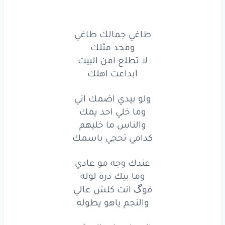
طاغي
جمالك
طاغي
طاغي جمالك طاغي
ومحد
مثلك
ومحد مثلك
لا
تطلع
امن
البيت
لا تطلع امن البيت
ابداعت اهلك
ابداعت
اهلك
ولو بيدي اضمك اني
ولو
بيدي
اضمك
اني
وما خلي احد يمك
والناس ما خليهم
وما
خلي
احد
يمك
كدامي تحجي باسمك
والناس
ما
خليهم
عندك وجه مو عادي
كدامي
تحجي
باسمك
وما بيك ذرة لوله
فوگ انت كلش عالي
عندك
وجه
مو
عادي
والنجم ياهو يطوله
وما
بيك
ذرة
لوله