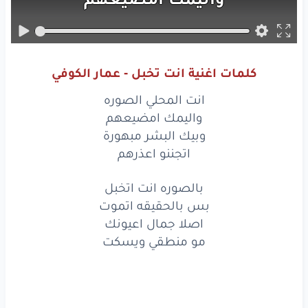
وبيك
البشر
مبهورة
اتجننو
اعذرهم
كلمات اغنية انت تخبل - عمار الكوفي
بالصوره
انت
اتخبل
انت المحلي الصوره
بس
بالحقيقه
اتموت
واليمك امضيعهم
وبيك البشر مبهورة
اصلا
جمال
اعيونك
اتجننو اعذرهم
مو
منطقي
ويسكت
بالصوره انت اتخبل
بس بالحقيقه اتموت
طاغي
جمالك
طاغي
اصلا جمال اعيونك
ومحد
مثلك
مو منطقي ويسكت
لا
تطلع
امن
البيت
ابداعت
اهلك