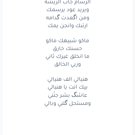
الرسام جاب الريشه
فوك
انت
كلش
عالي
ويريد عود يرسمك
ومن اگعدت گدامه
والنجم
ياهو
يطوله
ارتبك وانجن يمك
الرسام
جاب
الريشه
ماكو شبيهك ماكو
ويريد
عود
يرسمك
حسنك خارق
ما انخلق غيرك ثاني
ومن
اكعدت
كدامه
وربي الخالق
ارتبك
وانجن
يمك
هنيالي الف هنيالي
ماكو
شبيهك
ماكو
بيك انت يا هنيالي
عاشگ بشر جنّني
حسنك
خارق
ومستحل گلبي وبالي
ما انخلق
غيرك
ثاني
وربي
الخالق