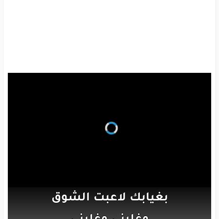
بغيابك
لاعبت
الشوق
وغلبني
وغلبني