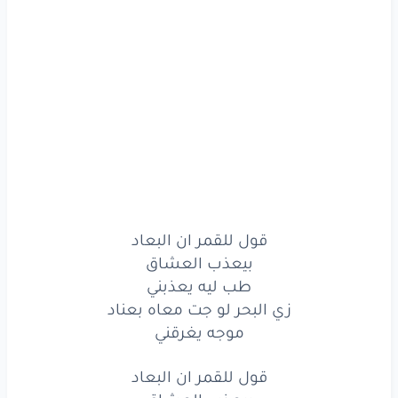
طب
ليه
يعذبني
زي
البحر
لو
جت
معاه
بعناد
موجه
يغرقني
قول
للقمر
ان
البعاد
بيعذب
العشاق
ما بلاش
يعذبني
قول للقمر ان البعاد
زي
البحر
لو
جت
معاه
بعناد
بيعذب العشاق
طب ليه يعذبني
موجه
يغرقني
زي البحر لو جت معاه بعناد
موجه يغرقني
قول
لو
كلمه
ياحبيبي
قول للقمر ان البعاد
طمني
تطمني