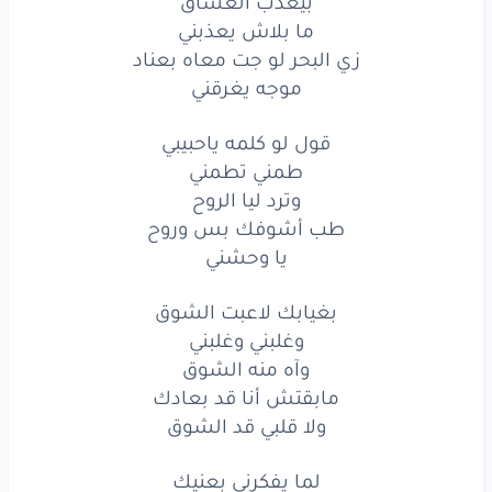
بيعذب العشاق
وترد
ليا
الروح
ما بلاش يعذبني
زي البحر لو جت معاه بعناد
طب
أشوفك
بس
وروح
موجه يغرقني
يا
وحشني
قول لو كلمه ياحبيبي
بغيابك
لاعبت
الشوق
طمني تطمني
وترد ليا الروح
وغلبني
وغلبني
طب أشوفك بس وروح
يا وحشني
وآه
منه
الشوق
بغيابك لاعبت الشوق
مابقتش
أنا
قد
بعادك
وغلبني وغلبني
ولا
قلبي
قد
الشوق
وآه منه الشوق
مابقتش أنا قد بعادك
لما
يفكرني
بعنيك
ولا قلبي قد الشوق
دوبني
دوبني
لما يفكرني بعنيك