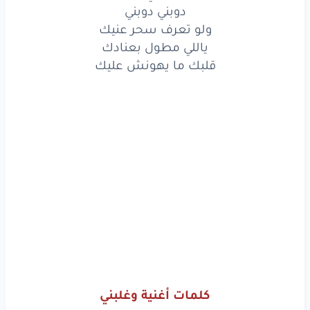
ولو
تعرف
سحر
عنيك
دوبني دوبني
ولو تعرف سحر عنيك
ياللي
مطول
بعنادك
ياللي مطول بعنادك
قلبك ما يهونش عليك
قلبك
ما يهونش
عليك
www.lyrics-arabic.com
كلمات أغنية وغلبني