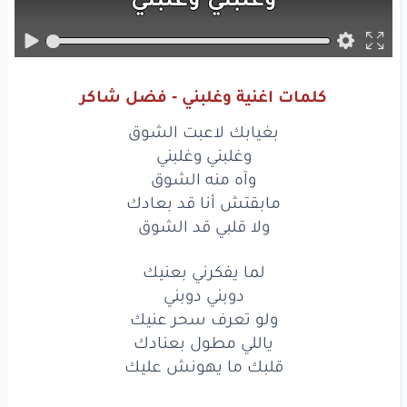
وآه
منه
الشوق
مابقتش
أنا
قد
بعادك
كلمات اغنية وغلبني - فضل شاكر
ولا
قلبي
قد
الشوق
بغيابك لاعبت الشوق
لما
يفكرني
بعنيك
وغلبني وغلبني
وآه منه الشوق
دوبني
دوبني
مابقتش أنا قد بعادك
ولا قلبي قد الشوق
ولو
تعرف
سحر
عنيك
لما يفكرني بعنيك
ياللي
مطول
بعنادك
دوبني دوبني
قلبك
ما يهونش
عليك
ولو تعرف سحر عنيك
ياللي مطول بعنادك
قول
للقمر
ان
البعاد
قلبك ما يهونش عليك
بيعذب
العشاق