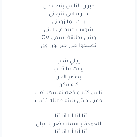
عيون الناس بتحسدني
وشي
بطاقة
اسمي
CV
دعوه امي تنجدني
ربك لما زودني
تصبحوا
على
خير
بون
وي
شوفت غيره في النني
رجلي
بتدب
وشي بطاقة اسمي CV
تصبحوا على خير بون وي
وقت
ما تحب
رجلي بتدب
يحضر
الجن
وقت ما تحب
كله
بيكن
يحضر الجن
كله بيكن
ناس
كتير
واقعه
نفسها
تقب
ناس كتير واقعه نفسها تقب
جمبي مش باينه عماله تشب
جمبي
مش
باينه
عماله
تشب
أنا أنا أنا أنا أنا...
أنا أنا أنا أنا أنا...
العمدة بنفسه حضر يا عيال
العمدة
بنفسه
حضر
يا عيال
أنا أنا أنا أنا أنا...