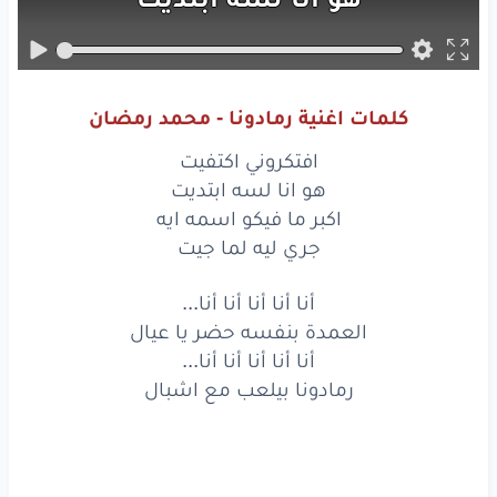
اكبر
ما فيكو
اسمه
ايه
جري
ليه
لما
جيت
كلمات اغنية رمادونا - محمد رمضان
أنا أنا أنا أنا أنا...
افتكروني اكتفيت
العمدة
بنفسه
حضر
يا عيال
هو انا لسه ابتديت
اكبر ما فيكو اسمه ايه
أنا أنا أنا أنا أنا...
جري ليه لما جيت
رمادونا
بيلعب
مع
اشبال
أنا أنا أنا أنا أنا...
العمدة بنفسه حضر يا عيال
عيون
الناس
بتحسدني
أنا أنا أنا أنا أنا...
دعوه
امي
تنجدني
رمادونا بيلعب مع اشبال
ربك
لما
زودني
شوفت
غيره
في النني