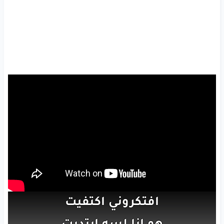
افتكروني
اكتفيت
هو
انا
لسه
ابتديت