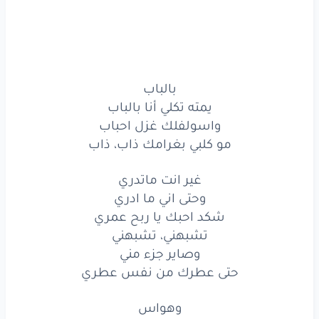
وصاير
جزء
مني
حتى
عطرك
من
نفس
عطري
وهواس
بالباب
يمته تكلي أنا بالباب
ضربني
وياك
انه
وهواس
واسولفلك غزل احباب
من
كد
ما
اجاني
احساس
مو كلبي بغرامك ذاب، ذاب
اريد
أخفيك
عن
الناس
غير انت ماتدري
وحتى اني ما ادري
مفتون
شكد احبك يا ربح عمري
كلش
بيك
احس
مفتون
تشبهني، تشبهني
وصاير جزء مني
وبنص
ازدحام
الكون
حتى عطرك من نفس عطري
أميزك
بين
الف
مليون
وهواس