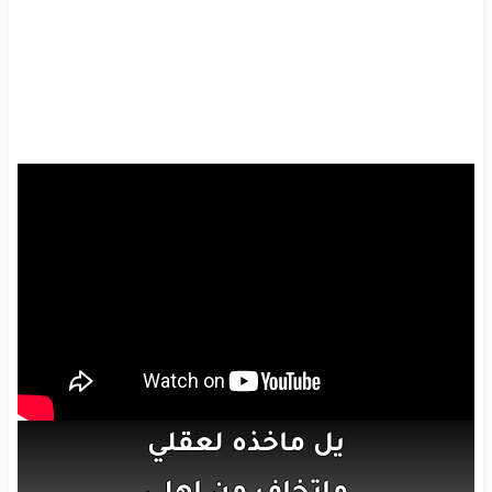
يل
ماخذه
لعقلي
ماتخاف
من
اهلي