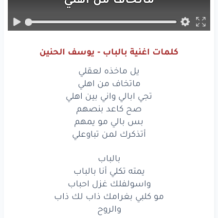
تجي
ابالي
واني
بين
اهلي
صح
كاعد
بنصهم
كلمات اغنية بالباب - يوسف الحنين
بس
بالي
مو
يمهم
يل ماخذه لعقلي
أتذكرك
لمن
تباوعلي
ماتخاف من اهلي
تجي ابالي واني بين اهلي
بالباب
صح كاعد بنصهم
بس بالي مو يمهم
يمته
تكلي
أنا
بالباب
أتذكرك لمن تباوعلي
واسولفلك
غزل
احباب
بالباب
مو
كلبي
بغرامك
ذاب
لك
ذاب
يمته تكلي أنا بالباب
واسولفلك غزل احباب
والروح
مو كلبي بغرامك ذاب لك ذاب
والروح
ملهوفه
عليك
الروح