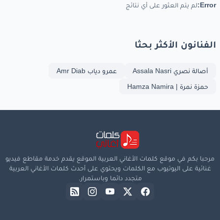
Error:
لم يتم العثور على أي نتائج
الفنانون الأكثر بحثا
أصالة نصري Assala Nasri
عمرو دياب Amr Diab
حمزة نمرة | Hamza Namira
مرحبا بكم في موقع كلمات الأغاني العربية الموقع يقدم خدمة مقاطع فيديو
غنائية على اليوتيوب مع الكلمات ويحتوي على أحدث كلمات الأغاني العربية
متجدد دائما وباستمرار.