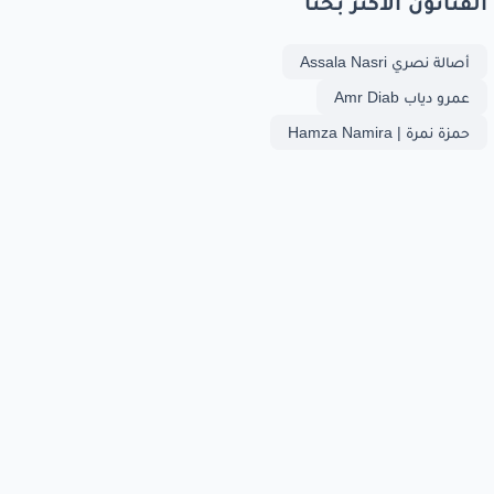
الفنانون الأكثر بحثا
أصالة نصري Assala Nasri
عمرو دياب Amr Diab
حمزة نمرة | Hamza Namira