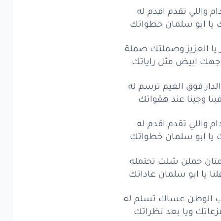
ام واللي تقدم اقدم له
قدام
قدام
ك يا ابو سلمان خطواتك
واللي
تقدم
اقدم
له
يا العزيز وصملتك صملة
ا ابو
سلمان
خطواتك
 وجهك ابيض مثل راياتك
قدام
قدام
دار فوق الغيم ترسم له
نا وجينا عند هقواتك
العزيز
وصملتك
صملة
هك
ابيض
مثل
راياتك
ام واللي تقدم اقدم له
ك يا ابو سلمان خطواتك
العزيز
وصملتك
صملة
امتان حملن شلت تحتمله
هك
ابيض
مثل
راياتك
نا يا ابو سلمان عاداتك
ار
فوق
الغيم
ترسم
له
ب الوطن عساك تسلم له
ا
وجينا
عند
هقواتك
زعاتك ويا بعد نظراتك