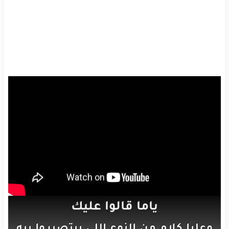
ياما
قالوا
عليك
وعليا
كلام
من
النوع
اللي
بيتصبروا
بيه