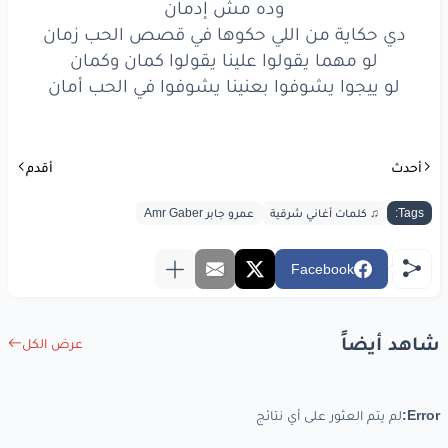
وده مش إدمان
دي
حكاية
من اللي
حكوها
دي حكاية من اللي حكوها في قصص الحب زمان
في قصص
الحب
زمان
لو مهما يقولوا علينا يقولوا كمان وكمان
لو ييجوا يشوفوا بعنينا يشوفوا في الحب أمان
لو
مهما
يقولوا
علينا
يقولوا
كمان
وكمان
أحدث
أقدم
لو
ييجوا
يشوفوا
بعنينا
Tags:
♫ كلمات أغاني شرقية
عمرو جابر Amr Gaber
يشوفوا
في الحب
أمان
Facebook
www.lyrics-arabic.com
شاهد أيضاً
عرض الكل
Error:
لم يتم العثور على أي نتائج