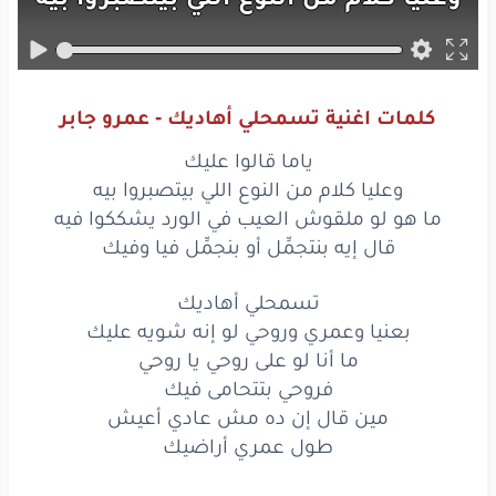
ما هو
لو
ملقوش
العيب
في
الورد
يشككوا
فيه
كلمات اغنية تسمحلي أهاديك - عمرو جابر
قال
إيه
بنتجمِّل
ياما قالوا عليك
أو
بنجمِّل
فيا
وفيك
وعليا كلام من النوع اللي بيتصبروا بيه
ما هو لو ملقوش العيب في الورد يشككوا فيه
تسمحلي
أهاديك
قال إيه بنتجمِّل أو بنجمِّل فيا وفيك
بعنيا
وعمري
وروحي
تسمحلي أهاديك
بعنيا وعمري وروحي لو إنه شويه عليك
لو
إنه
شويه
عليك
ما أنا لو على روحي يا روحي
ما أنا
لو
على
روحي
يا روحي
فروحي بتتحامى فيك
مين قال إن ده مش عادي أعيش
فروحي
بتتحامى
فيك
طول عمري أراضيك
مين
قال
إن
ده
مش
عادي
أعيش