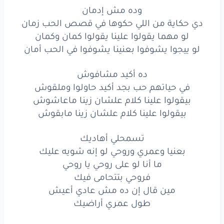
بيقولوا
علينا
كلام
علشان
وده مش إدمان
زينا
ماعاشوش
دي حكاية من اللي حكوها في قصص الحب زمان
بيقولوا
علينا
كلام
علشان
زينا
مابقوش
لو مهما يقولوا علينا يقولوا كمان وكمان
لو ييجوا يشوفوا بعنينا يشوفوا في الحب أمان
تسمحلي
أهاديك
ده أكيد مشافوش
بعنيا
وعمري
وروحي
في حياتهم حب بجد أكيد حاولوا وملقوش
لو
إنه
شويه
عليك
بيقولوا علينا كلام علشان زينا ماعاشوش
بيقولوا علينا كلام علشان زينا مابقوش
ما أنا
لو
على
روحي
يا روحي
تسمحلي أهاديك
فروحي
بتتحامى
فيك
بعنيا وعمري وروحي لو إنه شويه عليك
ما أنا لو على روحي يا روحي
مين
قال
إن
ده
مش
عادي
أعيش
فروحي بتتحامى فيك
طول
عمري
أراضيك
مين قال إن ده مش عادي أعيش
طول عمري أراضيك
وده
مش
إدمان