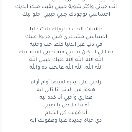
انت حياتي واكتر شوية حبيبي بقيت ملك ايديك
واكتر
شوية
حبيبي
بقيت
ملك
ايديك
احساسي بوجودك جنبي حبيبي احلو بيك
احساسي
علامات الحب ديا وياك بانت عليا
احساسي مشاعري قلبي جريوا عليك
بوجودك
جنبي
حبيبي
احلو
بيك
في دنيا غير الدنيا كلها حب وحنية
علامات
الحب
ديا
وياك
بانت
عليا
ده اللي انا كان نفسي فيه حبيبي لقيته فيك
الله الله، الله الله عليك حبيبي الله
احساسي
مشاعري
قلبي
جريوا
عليك
الله الله، الله الله عالحب ده والله
في دنيا
غير
الدنيا
كلها
حب
وحنية
راحتي على ايديه لقيتها أوام أوام
ده
اللي انا
كان
نفسي
فيه
حبيبي
لقيته
فيك
هعوز من الدنيا أنا تاني ايه
هداري وأخبي أنا كده ليه
الله
الله،
الله
الله
عليك
حبيبي
الله
آه ما خلاص يا حبيبي
أنا قولت كل الكلام
الله
الله،
الله
الله
عالحب
ده
والله
دي حياة جديدة عليا وهقولك ايه
راحتي
على
ايديه
لقيتها
أوام
أوام