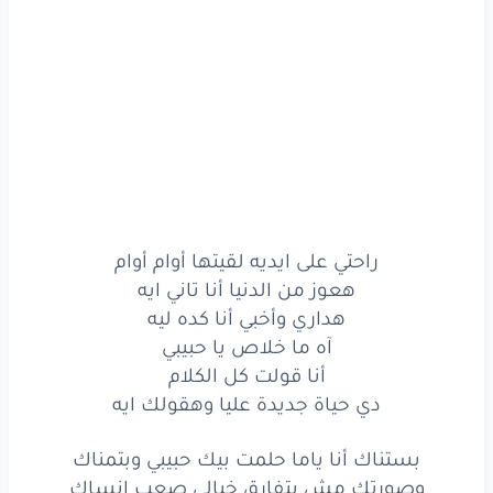
راحتي
على
ايديه
لقيتها
أوام
أوام
هعوز
من الدنيا
أنا
تاني
ايه
هداري
وأخبي
أنا
كده
ليه
ما خلاص
يا حبيبي
أنا
قولت
كل
الكلام
دي حياة
جديدة
عليا
وهقولك
ايه
راحتي على ايديه لقيتها أوام أوام
هعوز من الدنيا أنا تاني ايه
بستناك
هداري وأخبي أنا كده ليه
أنا
ياما
حلمت
بيك
حبيبي
وبتمناك
آه ما خلاص يا حبيبي
أنا قولت كل الكلام
وصورتك
دي حياة جديدة عليا وهقولك ايه
مش
بتفارق
خيالي
صعب
انساك
بستناك أنا ياما حلمت بيك حبيبي وبتمناك
انت
حياتي
وصورتك مش بتفارق خيالي صعب انساك