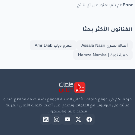
Error:
لم يتم العثور على أي نتائج
الفنانون الأكثر بحثا
أصالة نصري Assala Nasri
عمرو دياب Amr Diab
حمزة نمرة | Hamza Namira
مرحبا بكم في موقع كلمات الأغاني العربية الموقع يقدم خدمة مقاطع فيديو
غنائية على اليوتيوب مع الكلمات ويحتوي على أحدث كلمات الأغاني العربية
متجدد دائما وباستمرار.