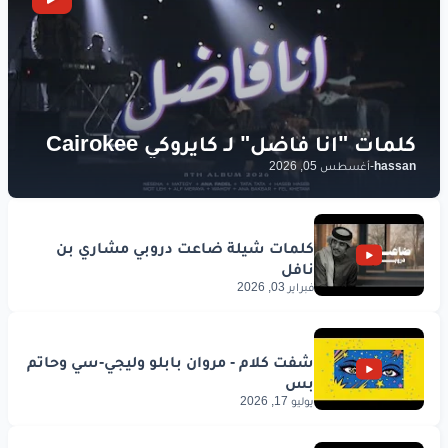
دي حياة
جديدة
عليا
وهقولك
ايه
www.lyrics-arabic.com
hassan
-
أغسطس 05, 2026
فبراير 03, 2026
يوليو 17, 2026