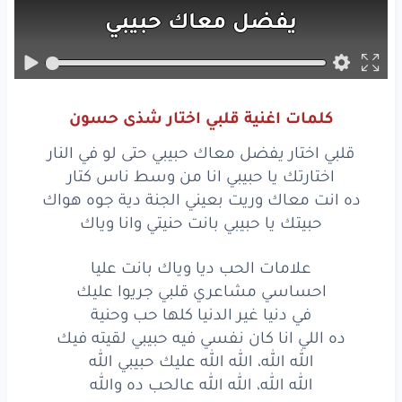
يفضل
معاك
حبيبي
حتى
لو
في
النار
اختارتك
يا حبيبي
كلمات اغنية قلبي اختار شذى حسون
انا
من
وسط
ناس
كتار
قلبي اختار يفضل معاك حبيبي حتى لو في النار
ده انت
معاك
اختارتك يا حبيبي انا من وسط ناس كتار
ده انت معاك وريت بعيني الجنة دية جوه هواك
وريت
بعيني
الجنة
دية
جوه
هواك
حبيتك يا حبيبي بانت حنيتي وانا وياك
حبيتك
علامات الحب ديا وياك بانت عليا
احساسي مشاعري قلبي جريوا عليك
يا حبيبي
بانت
حنيتي
وانا
وياك
في دنيا غير الدنيا كلها حب وحنية
علامات
الحب
ديا
وياك
بانت
عليا
ده اللي انا كان نفسي فيه حبيبي لقيته فيك
الله الله، الله الله عليك حبيبي الله
احساسي
مشاعري
قلبي
جريوا
عليك
الله الله، الله الله عالحب ده والله