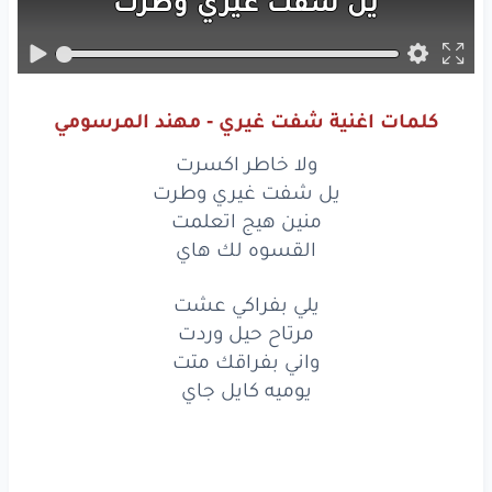
يل
شفت
غيري
وطرت
منين
هيج
اتعلمت
القسوه
لك
هاي
كلمات اغنية شفت غيري - مهند المرسومي
يلي
بفراكي
عشت
ولا خاطر اكسرت
مرتاح
حيل
وردت
يل شفت غيري وطرت
منين هيج اتعلمت
واني
بفراقك
متت
القسوه لك هاي
يوميه
كايل
جاي
يلي بفراكي عشت
مرتاح حيل وردت
تالي
وحدي
ابقه
ليش
واني بفراقك متت
بعت
حبي
كلي
بيش
يوميه كايل جاي
ابدونك
اني
ما
اعيش
يلعشت
بدوني