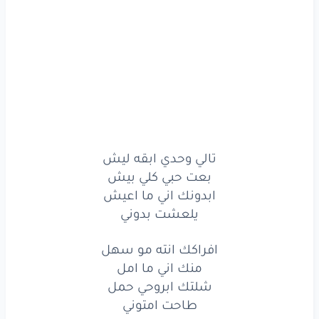
افراكك
انته
مو
سهل
منك
اني
ما
امل
شلتك
ابروحي
حمل
طاحت
امتوني
تالي
وحدي
ابقه
ليش
تالي وحدي ابقه ليش
بعت حبي كلي بيش
بعت
حبي
كلي
بيش
ابدونك اني ما اعيش
ابدونك
اني
ما
اعيش
يلعشت بدوني
يلعشت
بدوني
افراكك انته مو سهل
منك اني ما امل
بيه
شو
ما فكرت
شلتك ابروحي حمل
طاحت امتوني
من درت
وجهك
رحت