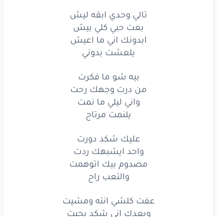
واني
ليلي
ما نمت
تالي وحدي ابقه ليش
بعت حبي كلي بيش
يلنمت
مرتاح
ابدونك اني ما اعيش
يلعشت بدوني
عليك
شكد
دورت
واحد
ايشبهك
ردت
بيه شو ما فكرت
من درت وجهك رحت
مصدوم
بيك
اتوهمت
واني ليلي ما نمت
يلنمت مرتاح
والتعب
راح
عليك شكد دورت
عفت
كلشي
انته
ومشيت
واحد ايشبهك ردت
وبعدك
اني
شكد
بجيت
مصدوم بيك اتوهمت
والتعب راح
نار
وحطب
ضليت
عفت كلشي انته ومشيت
محتاجك
وياي
وبعدك اني شكد بجيت