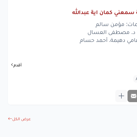
أجمل
أيام
 سمعني كمان اية عبدالله
مش
جنة
إيه
هيا
مات: مؤمن سالم
: د. مصطفى العسال
هامي دهيمة، أحمد حسام
www.lyrics-ara
أقدم
عرض الكل